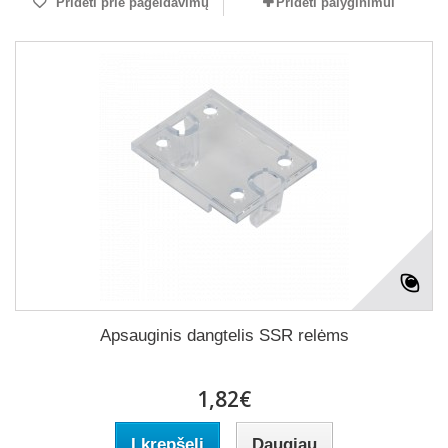
Pridėti prie pageidavimų
Pridėti palyginimui
Apsauginis dangtelis SSR relėms
1,82€
Į krepšelį
Daugiau