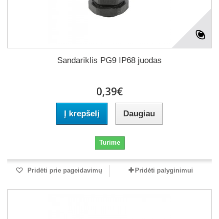
Sandariklis PG9 IP68 juodas
0,39€
Į krepšelį
Daugiau
Turime
Pridėti prie pageidavimų
Pridėti palyginimui