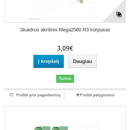
Skaidrus akrilinis Mega2560 R3 korpusas
3,09€
Į krepšelį
Daugiau
Turime
Pridėti prie pageidavimų
Pridėti palyginimui