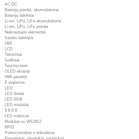
AC-DC
Baterijų priedai, akumuliatoriai
Baterijų laikikliai
Li-ion, LiPo, LiFe akumuliatoriai
Li-ion, LiPo, LiFe priedai
Neįkraunami elementai
Saulės baterijos
HMI
LCD
Tekstiniai
Grafiniai
Touchscreen
OLED ekranai
HMI panelės
E-popierius
LED
LED diodai
LED RGB
LED moduliai
8 8 8 8
LED matricos
Moduliai su WS2812
RFID
Potenciometrai ir enkoderiai
Klaviatūros, mygtukai, joystick'ai