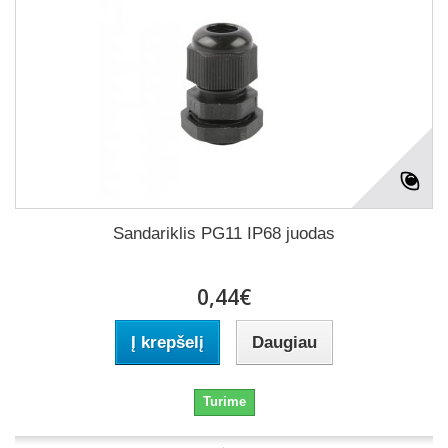
Sandariklis PG11 IP68 juodas
0,44€
Į krepšelį
Daugiau
Turime