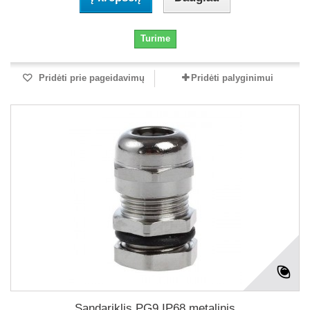
Turime
Pridėti prie pageidavimų
Pridėti palyginimui
Sandariklis PG9 IP68 metalinis