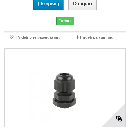
Į krepšelį
Daugiau
Turime
Pridėti prie pageidavimų
Pridėti palyginimui