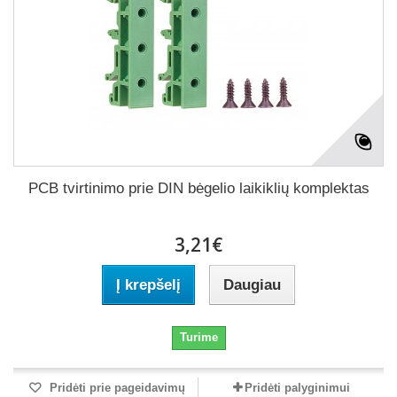
PCB tvirtinimo prie DIN bėgelio laikiklių komplektas
3,21€
Į krepšelį
Daugiau
Turime
Pridėti prie pageidavimų
Pridėti palyginimui