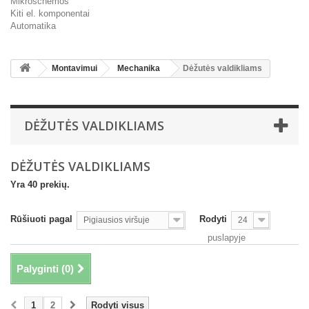
Mikroschemos
Kiti el. komponentai
Automatika
Montavimui
Mechanika
Dėžutės valdikliams
DĖŽUTĖS VALDIKLIAMS
DĖŽUTĖS VALDIKLIAMS
Yra 40 prekių.
Rūšiuoti pagal
Rodyti
Pigiausios viršuje
24
puslapyje
Palyginti (
0
)
1
2
Rodyti visus