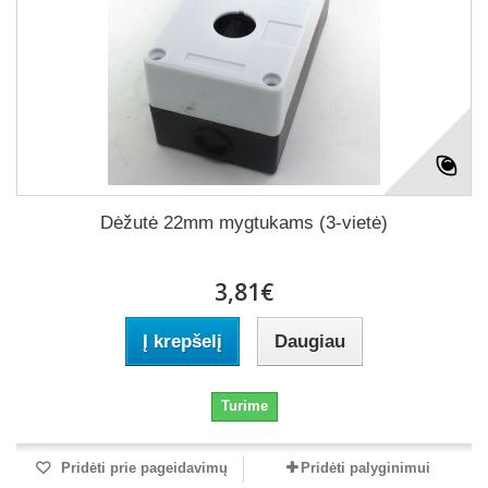
Dėžutė 22mm mygtukams (3-vietė)
3,81€
Į krepšelį
Daugiau
Turime
Pridėti prie pageidavimų
Pridėti palyginimui