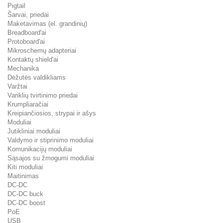
Pigtail
Šarvai, priedai
Maketavimas (el. grandinių)
Breadboard'ai
Protoboard'ai
Mikroschemų adapteriai
Kontaktų shield'ai
Mechanika
Dėžutės valdikliams
Varžtai
Variklių tvirtinimo priedai
Krumpliaračiai
Kreipiančiosios, strypai ir ašys
Moduliai
Jutikliniai moduliai
Valdymo ir stiprinimo moduliai
Komunikacijų moduliai
Sąsajos su žmogumi moduliai
Kiti moduliai
Maitinimas
DC-DC
DC-DC buck
DC-DC boost
PoE
USB