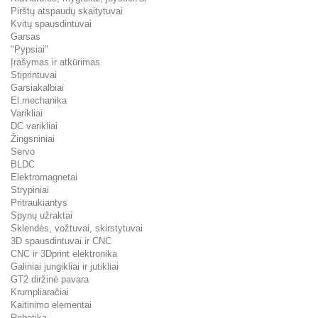
Pirštų atspaudų skaitytuvai
Kvitų spausdintuvai
Garsas
"Pypsiai"
Įrašymas ir atkūrimas
Stiprintuvai
Garsiakalbiai
El.mechanika
Varikliai
DC varikliai
Žingsniniai
Servo
BLDC
Elektromagnetai
Strypiniai
Pritraukiantys
Spynų užraktai
Sklendės, vožtuvai, skirstytuvai
3D spausdintuvai ir CNC
CNC ir 3Dprint elektronika
Galiniai jungikliai ir jutikliai
GT2 diržinė pavara
Krumpliaračiai
Kaitinimo elementai
Robotika