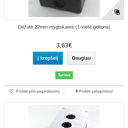
Dėžutė 22mm mygtukams (1-vietė geltona)
3,63€
Į krepšelį
Daugiau
Turime
Pridėti prie pageidavimų
Pridėti palyginimui