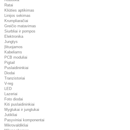
Ratai
Kliūties aptikimas
Linijos sekimas
Krumpliaračiai
Greičio matavimas
Siurbliai ir pompos
Elektronika
Jungtys
Įlituojamos
Kabeliams
PCB moduliai
Pigtail
Puslaidininkiai
Diodai
Tranzistoriai
V-reg
LED
Lazeriai
Foto diodai
Kiti puslaidininkiai
Mygtukai ir jungtukai
Jutikliai
Pasyviniai komponentai
Mikrovaldikliai