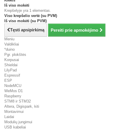
Kiekis
Iš viso mokėti
Krepšelyje yra 1 elementas.
Viso krepšelio vertė (su PVM)
Iš viso mokėti (su PVM)
Tęsti apsipirkimą
Pereiti prie apmokėjimo
Meniu
Valdikliai
*duino
Pgr. plokštės
Korpusai
Shieldai
LilyPad
Espressif
ESP
NodeMCU
WeMos D1
Raspberry
STM8 ir STM32
Altera, Digispark, kiti
Montavimui
Laidai
Modulių jungimui
USB kabeliai