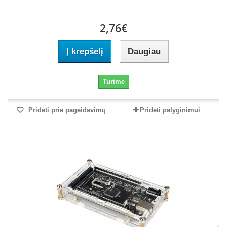
2,76€
Į krepšelį
Daugiau
Turime
Pridėti prie pageidavimų
Pridėti palyginimui