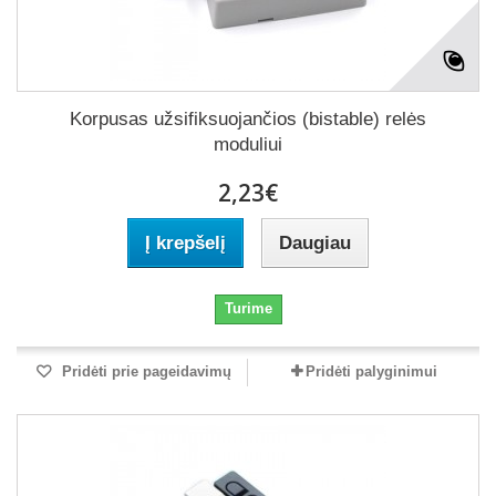
Korpusas užsifiksuojančios (bistable) relės
moduliui
2,23€
Į krepšelį
Daugiau
Turime
Pridėti prie pageidavimų
Pridėti palyginimui