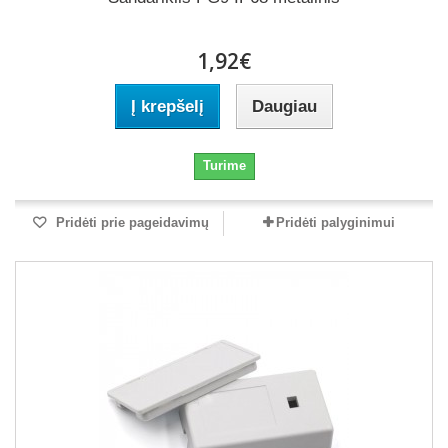
1,92€
Į krepšelį
Daugiau
Turime
Pridėti prie pageidavimų
Pridėti palyginimui