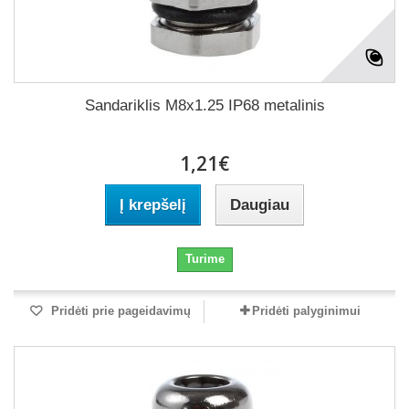
Sandariklis M8x1.25 IP68 metalinis
1,21€
Į krepšelį
Daugiau
Turime
Pridėti prie pageidavimų
Pridėti palyginimui