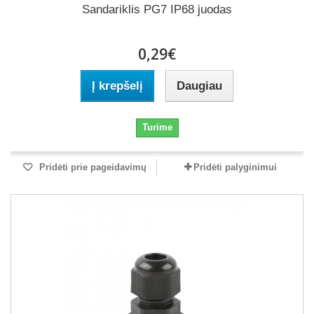
Sandariklis PG7 IP68 juodas
0,29€
Į krepšelį
Daugiau
Turime
Pridėti prie pageidavimų
Pridėti palyginimui