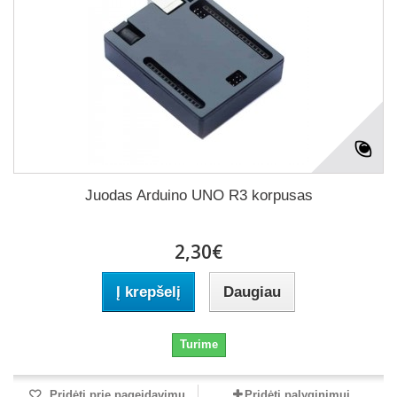
Juodas Arduino UNO R3 korpusas
2,30€
Į krepšelį
Daugiau
Turime
Pridėti prie pageidavimų
Pridėti palyginimui