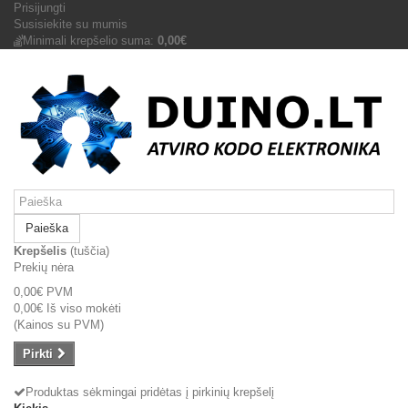
Prisijungti
Susisiekite su mumis
Minimali krepšelio suma:
0,00€
Paieška
Krepšelis
(tuščia)
Prekių nėra
0,00€
PVM
0,00€
Iš viso mokėti
(Kainos su PVM)
Pirkti
Produktas sėkmingai pridėtas į pirkinių krepšelį