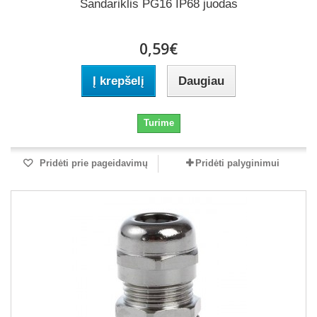
Sandariklis PG16 IP68 juodas
0,59€
Į krepšelį
Daugiau
Turime
Pridėti prie pageidavimų
Pridėti palyginimui