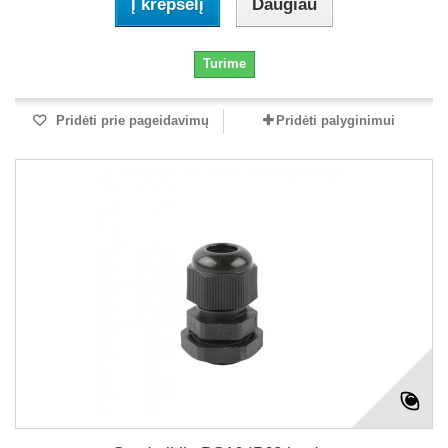
Į krepšelį
Daugiau
Turime
Pridėti prie pageidavimų
Pridėti palyginimui