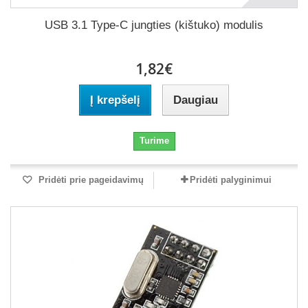
USB 3.1 Type-C jungties (kištuko) modulis
1,82€
Į krepšelį
Daugiau
Turime
Pridėti prie pageidavimų
Pridėti palyginimui