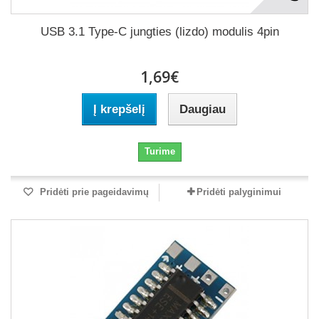
USB 3.1 Type-C jungties (lizdo) modulis 4pin
1,69€
Į krepšelį
Daugiau
Turime
Pridėti prie pageidavimų
Pridėti palyginimui