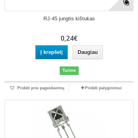
RJ-45 jungtis kištukas
0,24€
Į krepšelį
Daugiau
Turime
Pridėti prie pageidavimų
Pridėti palyginimui