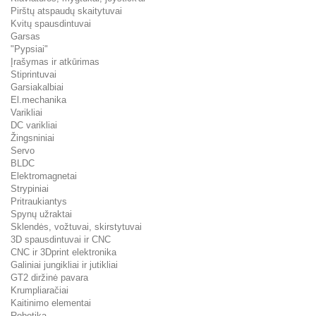
Pirštų atspaudų skaitytuvai
Kvitų spausdintuvai
Garsas
"Pypsiai"
Įrašymas ir atkūrimas
Stiprintuvai
Garsiakalbiai
El.mechanika
Varikliai
DC varikliai
Žingsniniai
Servo
BLDC
Elektromagnetai
Strypiniai
Pritraukiantys
Spynų užraktai
Sklendės, vožtuvai, skirstytuvai
3D spausdintuvai ir CNC
CNC ir 3Dprint elektronika
Galiniai jungikliai ir jutikliai
GT2 diržinė pavara
Krumpliaračiai
Kaitinimo elementai
Robotika