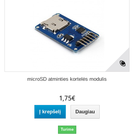
microSD atminties kortelės modulis
1,75€
Į krepšelį
Daugiau
Turime