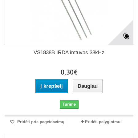
VS1838B IRDA imtuvas 38kHz
0,30€
Į krepšelį
Daugiau
Turime
Pridėti prie pageidavimų
Pridėti palyginimui