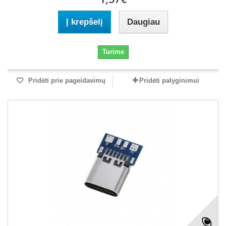
Į krepšelį
Daugiau
Turime
Pridėti prie pageidavimų
Pridėti palyginimui