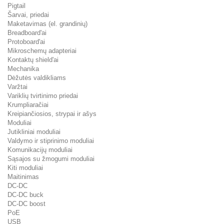
Pigtail
Šarvai, priedai
Maketavimas (el. grandinių)
Breadboard'ai
Protoboard'ai
Mikroschemų adapteriai
Kontaktų shield'ai
Mechanika
Dėžutės valdikliams
Varžtai
Variklių tvirtinimo priedai
Krumpliaračiai
Kreipiančiosios, strypai ir ašys
Moduliai
Jutikliniai moduliai
Valdymo ir stiprinimo moduliai
Komunikacijų moduliai
Sąsajos su žmogumi moduliai
Kiti moduliai
Maitinimas
DC-DC
DC-DC buck
DC-DC boost
PoE
USB