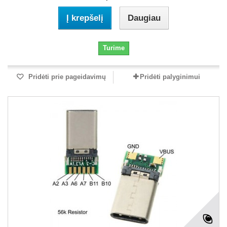
Į krepšelį
Daugiau
Turime
Pridėti prie pageidavimų
Pridėti palyginimui