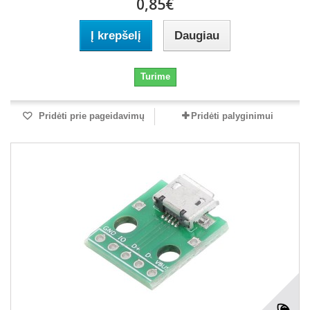
0,85€
Į krepšelį
Daugiau
Turime
Pridėti prie pageidavimų
Pridėti palyginimui