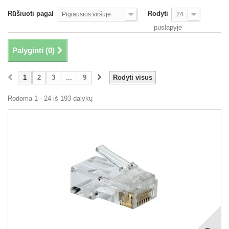
Rūšiuoti pagal
Rodyti
Pigiausios viršuje
24
puslapyje
Palyginti (
0
)
1
2
3
...
9
Rodyti visus
Rodoma 1 - 24 iš 193 dalykų