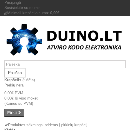
Prisijungti
Susisiekite su mumis
Minimali krepšelio suma:
0,00€
Paieška
Krepšelis
(tuščia)
Prekių nėra
0,00€
PVM
0,00€
Iš viso mokėti
(Kainos su PVM)
Pirkti
Produktas sėkmingai pridėtas į pirkinių krepšelį