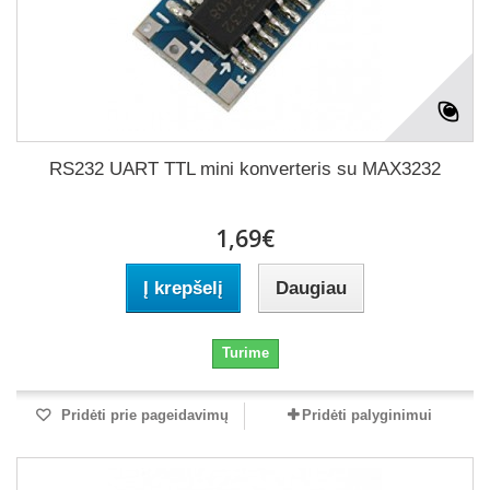
RS232 UART TTL mini konverteris su MAX3232
1,69€
Į krepšelį
Daugiau
Turime
Pridėti prie pageidavimų
Pridėti palyginimui