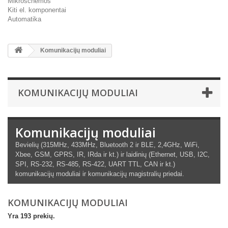
Mikroschemos
Kiti el. komponentai
Automatika
Komunikacijų moduliai
KOMUNIKACIJŲ MODULIAI
Komunikacijų moduliai
Bevielių (315MHz, 433MHz, Bluetooth 2 ir BLE, 2,4GHz, WiFi,
Xbee, GSM, GPRS, IR, IRda ir kt.) ir laidinių (Ethernet, USB, I2C,
SPI, RS-232, RS-485, RS-422, UART TTL, CAN ir kt.)
komunikacijų moduliai ir komunikacijų magistralių priedai.
KOMUNIKACIJŲ MODULIAI
Yra 193 prekių.