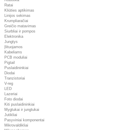
Ratai
Kliūties aptikimas
Linijos sekimas
Krumpliaračiai
Greičio matavimas
Siurbliai ir pompos
Elektronika
Jungtys
Įlituojamos
Kabeliams
PCB moduliai
Pigtail
Puslaidininkiai
Diodai
Tranzistoriai
V-reg
LED
Lazeriai
Foto diodai
Kiti puslaidininkiai
Mygtukai ir jungtukai
Jutikliai
Pasyviniai komponentai
Mikrovaldikliai