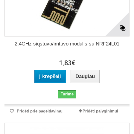
2,4GHz siųstuvo/imtuvo modulis su NRF24L01
1,83€
Į krepšelį
Daugiau
Turime
Pridėti prie pageidavimų
Pridėti palyginimui