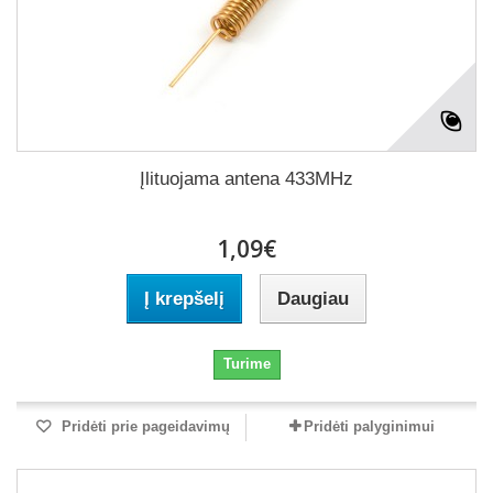
Įlituojama antena 433MHz
1,09€
Į krepšelį
Daugiau
Turime
Pridėti prie pageidavimų
Pridėti palyginimui