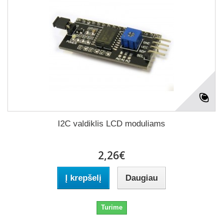
I2C valdiklis LCD moduliams
2,26€
Į krepšelį
Daugiau
Turime