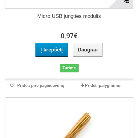
Micro USB jungties modulis
0,97€
Į krepšelį
Daugiau
Turime
Pridėti prie pageidavimų
Pridėti palyginimui