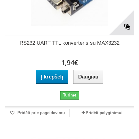
RS232 UART TTL konverteris su MAX3232
1,94€
Į krepšelį
Daugiau
Turime
Pridėti prie pageidavimų
Pridėti palyginimui