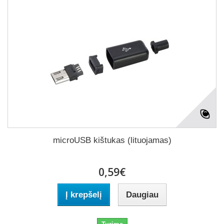
microUSB kištukas (lituojamas)
0,59€
Į krepšelį
Daugiau