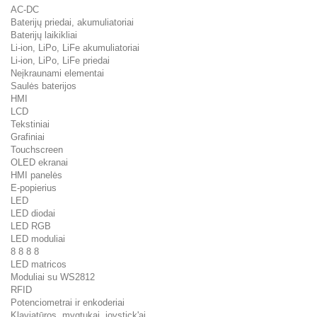
AC-DC
Baterijų priedai, akumuliatoriai
Baterijų laikikliai
Li-ion, LiPo, LiFe akumuliatoriai
Li-ion, LiPo, LiFe priedai
Neįkraunami elementai
Saulės baterijos
HMI
LCD
Tekstiniai
Grafiniai
Touchscreen
OLED ekranai
HMI panelės
E-popierius
LED
LED diodai
LED RGB
LED moduliai
8 8 8 8
LED matricos
Moduliai su WS2812
RFID
Potenciometrai ir enkoderiai
Klaviatūros, mygtukai, joystick'ai