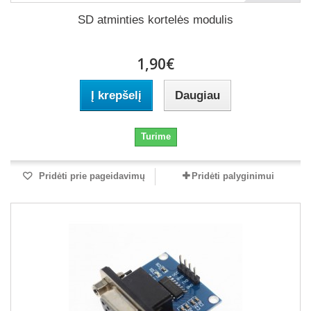
SD atminties kortelės modulis
1,90€
Į krepšelį
Daugiau
Turime
Pridėti prie pageidavimų
Pridėti palyginimui