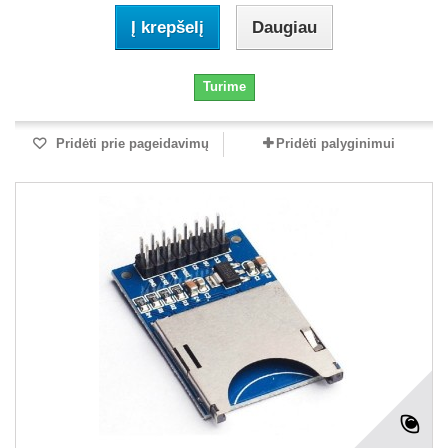
Į krepšelį
Daugiau
Turime
Pridėti prie pageidavimų
Pridėti palyginimui