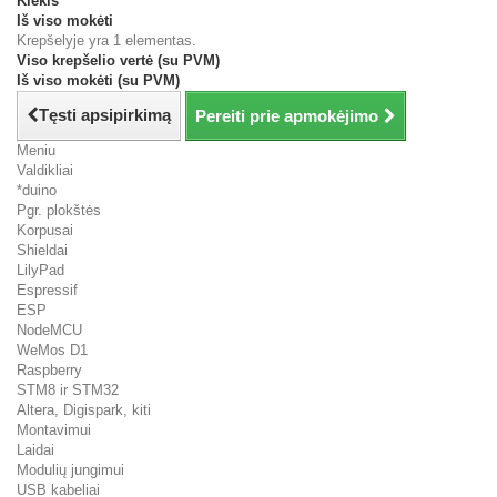
Kiekis
Iš viso mokėti
Krepšelyje yra 1 elementas.
Viso krepšelio vertė (su PVM)
Iš viso mokėti (su PVM)
Tęsti apsipirkimą
Pereiti prie apmokėjimo
Meniu
Valdikliai
*duino
Pgr. plokštės
Korpusai
Shieldai
LilyPad
Espressif
ESP
NodeMCU
WeMos D1
Raspberry
STM8 ir STM32
Altera, Digispark, kiti
Montavimui
Laidai
Modulių jungimui
USB kabeliai