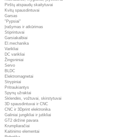
Pirštų atspaudų skaitytuvai
Kvitų spausdintuvai
Garsas
"Pypsiai"
Įrašymas ir atkūrimas
Stiprintuvai
Garsiakalbiai
El.mechanika
Varikliai
DC varikliai
Žingsniniai
Servo
BLDC
Elektromagnetai
Strypiniai
Pritraukiantys
Spynų užraktai
Sklendės, vožtuvai, skirstytuvai
3D spausdintuvai ir CNC
CNC ir 3Dprint elektronika
Galiniai jungikliai ir jutikliai
GT2 diržinė pavara
Krumpliaračiai
Kaitinimo elementai
Robotika