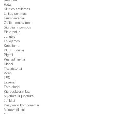
Ratai
Kliūties aptikimas
Linijos sekimas
Krumpliaračiai
Greičio matavimas
Siurbliai ir pompos
Elektronika
Jungtys
Įlituojamos
Kabeliams
PCB moduliai
Pigtail
Puslaidininkiai
Diodai
Tranzistoriai
V-reg
LED
Lazeriai
Foto diodai
Kiti puslaidininkiai
Mygtukai ir jungtukai
Jutikliai
Pasyviniai komponentai
Mikrovaldikliai