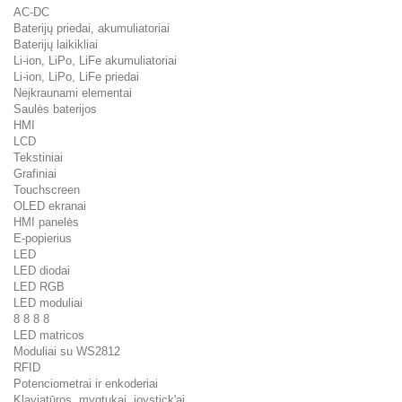
AC-DC
Baterijų priedai, akumuliatoriai
Baterijų laikikliai
Li-ion, LiPo, LiFe akumuliatoriai
Li-ion, LiPo, LiFe priedai
Neįkraunami elementai
Saulės baterijos
HMI
LCD
Tekstiniai
Grafiniai
Touchscreen
OLED ekranai
HMI panelės
E-popierius
LED
LED diodai
LED RGB
LED moduliai
8 8 8 8
LED matricos
Moduliai su WS2812
RFID
Potenciometrai ir enkoderiai
Klaviatūros, mygtukai, joystick'ai