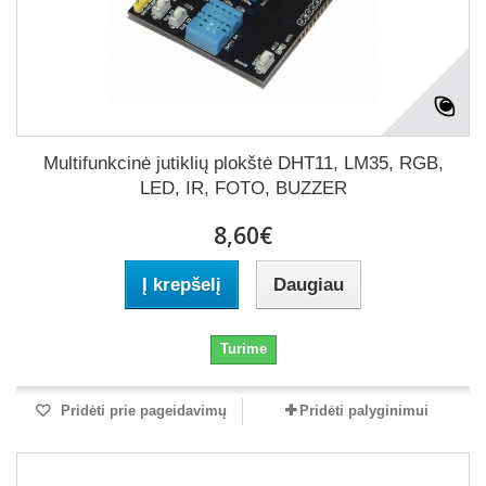
Multifunkcinė jutiklių plokštė DHT11, LM35, RGB,
LED, IR, FOTO, BUZZER
8,60€
Į krepšelį
Daugiau
Turime
Pridėti prie pageidavimų
Pridėti palyginimui