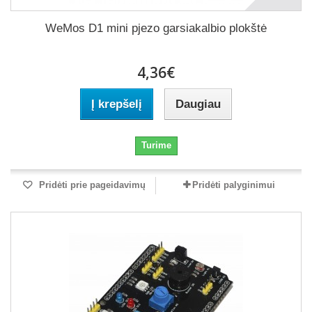
WeMos D1 mini pjezo garsiakalbio plokštė
4,36€
Į krepšelį
Daugiau
Turime
Pridėti prie pageidavimų
Pridėti palyginimui