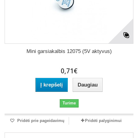
Mini garsiakalbis 12075 (5V aktyvus)
0,71€
Į krepšelį
Daugiau
Turime
Pridėti prie pageidavimų
Pridėti palyginimui