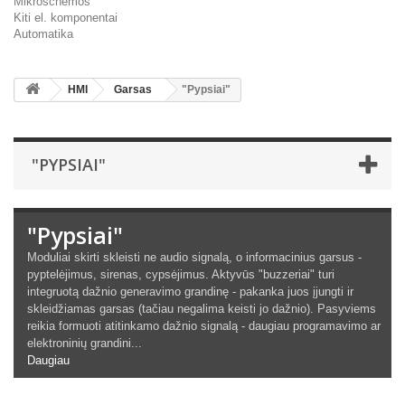
Mikroschemos
Kiti el. komponentai
Automatika
HMI
Garsas
"Pypsiai"
"PYPSIAI"
"Pypsiai"
Moduliai skirti skleisti ne audio signalą, o informacinius garsus -
pyptelėjimus, sirenas, cypsėjimus. Aktyvūs "buzzeriai" turi
integruotą dažnio generavimo grandinę - pakanka juos įjungti ir
skleidžiamas garsas (tačiau negalima keisti jo dažnio). Pasyviems
reikia formuoti atitinkamo dažnio signalą - daugiau programavimo ar
elektroninių grandini...
Daugiau