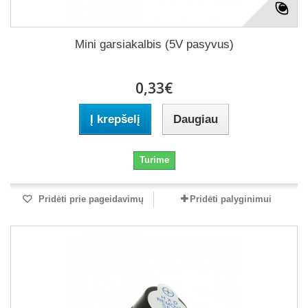
Mini garsiakalbis (5V pasyvus)
0,33€
Į krepšelį
Daugiau
Turime
Pridėti prie pageidavimų
Pridėti palyginimui