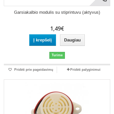
Garsiakalbio modulis su stiprintuvu (aktyvus)
1,49€
Į krepšelį
Daugiau
Turime
Pridėti prie pageidavimų
Pridėti palyginimui