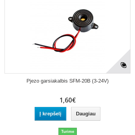
Pjezo garsiakalbis SFM-20B (3-24V)
1,60€
Į krepšelį
Daugiau
Turime