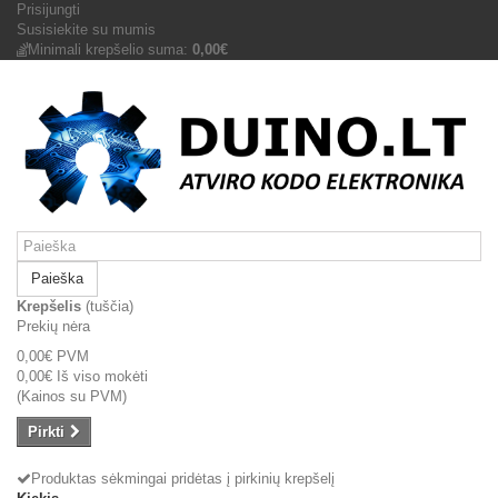
Prisijungti
Susisiekite su mumis
Minimali krepšelio suma:
0,00€
Paieška
Krepšelis
(tuščia)
Prekių nėra
0,00€
PVM
0,00€
Iš viso mokėti
(Kainos su PVM)
Pirkti
Produktas sėkmingai pridėtas į pirkinių krepšelį