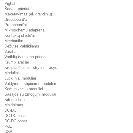
Pigtail
Šarvai, priedai
Maketavimas (el. grandinių)
Breadboard'ai
Protoboard'ai
Mikroschemų adapteriai
Kontaktų shield'ai
Mechanika
Dėžutės valdikliams
Varžtai
Variklių tvirtinimo priedai
Krumpliaračiai
Kreipiančiosios, strypai ir ašys
Moduliai
Jutikliniai moduliai
Valdymo ir stiprinimo moduliai
Komunikacijų moduliai
Sąsajos su žmogumi moduliai
Kiti moduliai
Maitinimas
DC-DC
DC-DC buck
DC-DC boost
PoE
USB