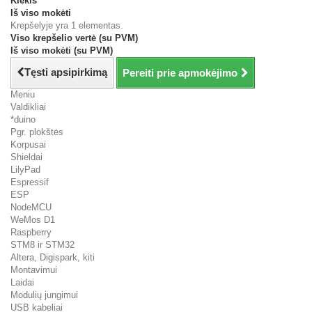
Kiekis
Iš viso mokėti
Krepšelyje yra 1 elementas.
Viso krepšelio vertė (su PVM)
Iš viso mokėti (su PVM)
Tęsti apsipirkimą
Pereiti prie apmokėjimo
Meniu
Valdikliai
*duino
Pgr. plokštės
Korpusai
Shieldai
LilyPad
Espressif
ESP
NodeMCU
WeMos D1
Raspberry
STM8 ir STM32
Altera, Digispark, kiti
Montavimui
Laidai
Modulių jungimui
USB kabeliai