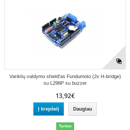
Variklių valdymo shield'as Fundumoto (2x H-bridge)
su L298P su buzzer
13,92€
Į krepšelį
Daugiau
Turime