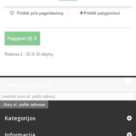
Pridėti prie pageidavimų
Pridėti palyginimui
Palyginti (
0
)
Rodoma 1 - 15 iš 15 dalykų
NAUJIENLAIŠKIAI
Jūsų el. pašto adresas
Kategorijos
Informacija