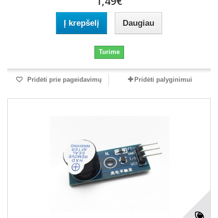
1,49€
Į krepšelį
Daugiau
Turime
Pridėti prie pageidavimų
Pridėti palyginimui