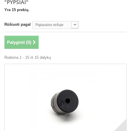
"PYPSIAI"
Yra 15 prekių.
Rūšiuoti pagal
Pigiausios viršuje
Palyginti (
0
)
Rodoma 1 - 15 iš 15 dalykų