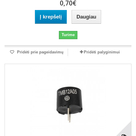
0,70€
Į krepšelį
Daugiau
Turime
Pridėti prie pageidavimų
Pridėti palyginimui