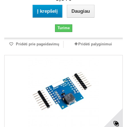
Į krepšelį
Daugiau
Turime
Pridėti prie pageidavimų
Pridėti palyginimui