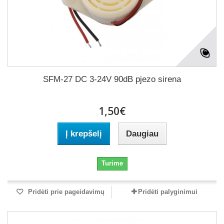
SFM-27 DC 3-24V 90dB pjezo sirena
1,50€
Į krepšelį
Daugiau
Turime
Pridėti prie pageidavimų
Pridėti palyginimui