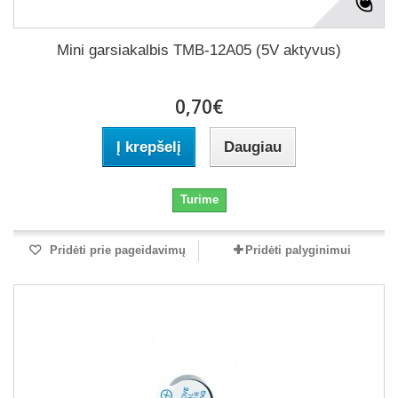
Mini garsiakalbis TMB-12A05 (5V aktyvus)
0,70€
Į krepšelį
Daugiau
Turime
Pridėti prie pageidavimų
Pridėti palyginimui