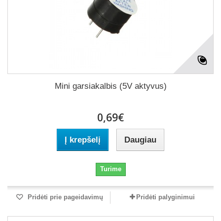
Mini garsiakalbis (5V aktyvus)
0,69€
Į krepšelį
Daugiau
Turime
Pridėti prie pageidavimų
Pridėti palyginimui