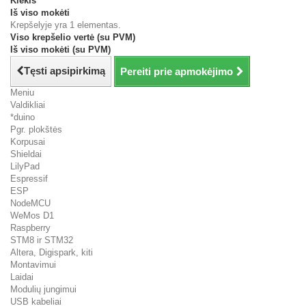
Kiekis
Iš viso mokėti
Krepšelyje yra 1 elementas.
Viso krepšelio vertė (su PVM)
Iš viso mokėti (su PVM)
Tęsti apsipirkimą
Pereiti prie apmokėjimo
Meniu
Valdikliai
*duino
Pgr. plokštės
Korpusai
Shieldai
LilyPad
Espressif
ESP
NodeMCU
WeMos D1
Raspberry
STM8 ir STM32
Altera, Digispark, kiti
Montavimui
Laidai
Modulių jungimui
USB kabeliai