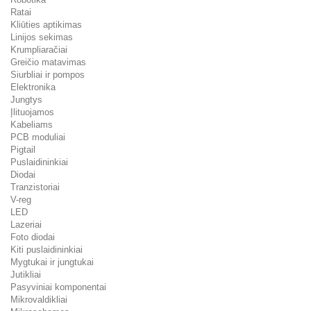
Ratai
Kliūties aptikimas
Linijos sekimas
Krumpliaračiai
Greičio matavimas
Siurbliai ir pompos
Elektronika
Jungtys
Įlituojamos
Kabeliams
PCB moduliai
Pigtail
Puslaidininkiai
Diodai
Tranzistoriai
V-reg
LED
Lazeriai
Foto diodai
Kiti puslaidininkiai
Mygtukai ir jungtukai
Jutikliai
Pasyviniai komponentai
Mikrovaldikliai