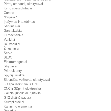
Pirštų atspaudų skaitytuvai
Kvitų spausdintuvai
Garsas
"Pypsiai"
Įrašymas ir atkūrimas
Stiprintuvai
Garsiakalbiai
El.mechanika
Varikliai
DC varikliai
Žingsniniai
Servo
BLDC
Elektromagnetai
Strypiniai
Pritraukiantys
Spynų užraktai
Sklendės, vožtuvai, skirstytuvai
3D spausdintuvai ir CNC
CNC ir 3Dprint elektronika
Galiniai jungikliai ir jutikliai
GT2 diržinė pavara
Krumpliaračiai
Kaitinimo elementai
Robotika