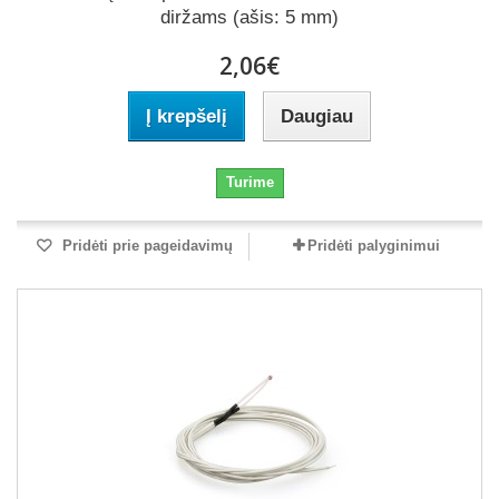
diržams (ašis: 5 mm)
2,06€
Į krepšelį
Daugiau
Turime
Pridėti prie pageidavimų
Pridėti palyginimui