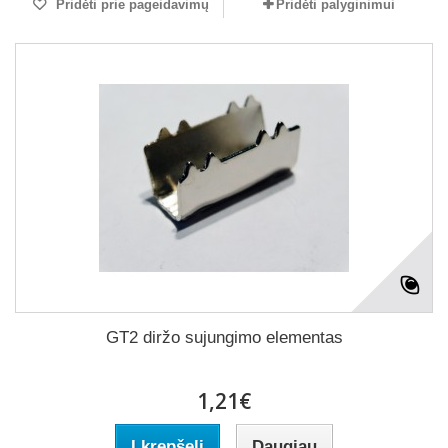
Pridėti prie pageidavimų
Pridėti palyginimui
GT2 diržo sujungimo elementas
1,21€
Į krepšelį
Daugiau