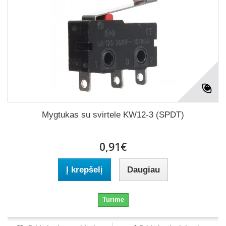
Mygtukas su svirtele KW12-3 (SPDT)
0,91€
Į krepšelį
Daugiau
Turime