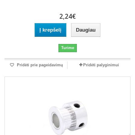
2,24€
Į krepšelį
Daugiau
Turime
Pridėti prie pageidavimų
Pridėti palyginimui