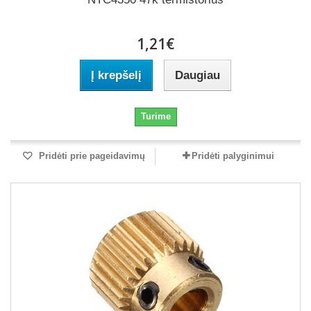
1,21€
Į krepšelį
Daugiau
Turime
Pridėti prie pageidavimų
Pridėti palyginimui