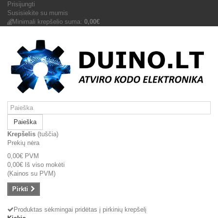
Prisijungti
Susisiekite su mumis
Minimali krepšelio suma:
0,00€
Paieška
Krepšelis
(tuščia)
Prekių nėra
0,00€
PVM
0,00€
Iš viso mokėti
(Kainos su PVM)
Pirkti
Produktas sėkmingai pridėtas į pirkinių krepšelį