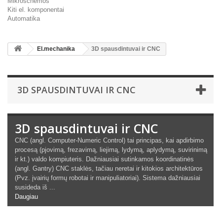
Mikroschemos
Kiti el. komponentai
Automatika
El.mechanika
3D spausdintuvai ir CNC
3D SPAUSDINTUVAI IR CNC
3D spausdintuvai ir CNC
CNC (angl. Computer-Numeric Control) tai principas, kai apdirbimo
procesą (pjovimą, frezavimą, liejimą, lydymą, aplydymą, suvirinimą
ir kt.) valdo kompiuteris. Dažniausiai sutinkamos koordinatinės
(angl. Gantry) CNC staklės, tačiau neretai ir kitokios architektūros
(Pvz. įvairių formų robotai ir manipuliatoriai). Sistema dažniausiai
susideda iš ...
Daugiau