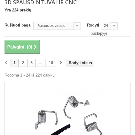
3D SPAUSDINTUVAI IR CNC
Yra 224 prekių.
Rūšiuoti pagal
Rodyti
Pigiausios viršuje
24
puslapyje
Palyginti (
0
)
1
2
3
...
10
Rodyti visus
Rodoma 1 - 24 iš 224 dalykų