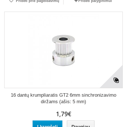
Pridėti prie pageidavimų
Pridėti palyginimui
16 dantų krumpliaratis GT2 6mm sinchronizavimo
diržams (ašis: 5 mm)
1,79€
Į krepšelį
Daugiau