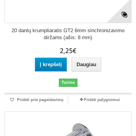
20 dantų krumpliaratis GT2 6mm sinchronizavimo
diržams (ašis: 8 mm)
2,25€
Į krepšelį
Daugiau
Turime
Pridėti prie pageidavimų
Pridėti palyginimui