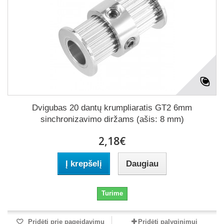
Dvigubas 20 dantų krumpliaratis GT2 6mm
sinchronizavimo diržams (ašis: 8 mm)
2,18€
Į krepšelį
Daugiau
Turime
Pridėti prie pageidavimų
Pridėti palyginimui