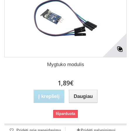
Mygtuko modulis
1,89€
Į krepšelį
Daugiau
Išparduota
Pridėti prie pageidavimų
Pridėti palyginimui