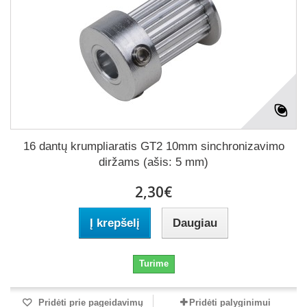
16 dantų krumpliaratis GT2 10mm sinchronizavimo
diržams (ašis: 5 mm)
2,30€
Į krepšelį
Daugiau
Turime
Pridėti prie pageidavimų
Pridėti palyginimui