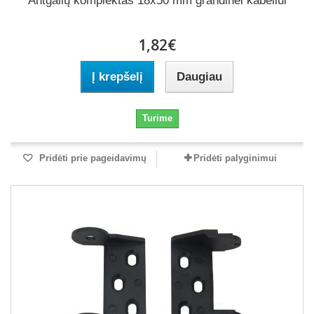
Antgalių komplektas 18x50 mm grandinei kabeliui
1,82€
Į krepšelį
Daugiau
Turime
Pridėti prie pageidavimų
Pridėti palyginimui