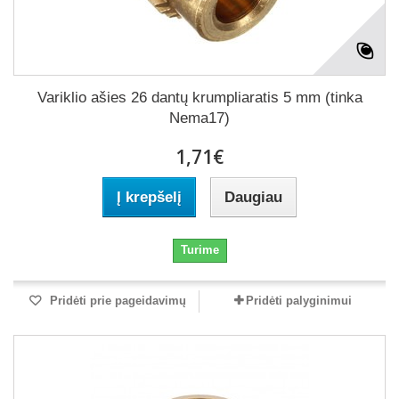
Variklio ašies 26 dantų krumpliaratis 5 mm (tinka
Nema17)
1,71€
Į krepšelį
Daugiau
Turime
Pridėti prie pageidavimų
Pridėti palyginimui