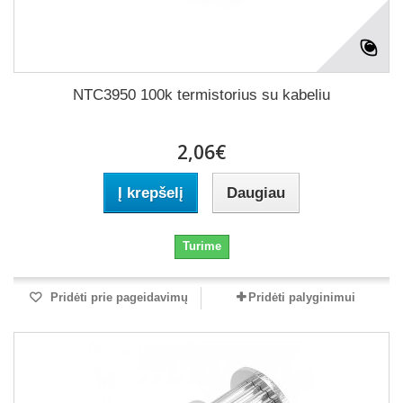
NTC3950 100k termistorius su kabeliu
2,06€
Į krepšelį
Daugiau
Turime
Pridėti prie pageidavimų
Pridėti palyginimui