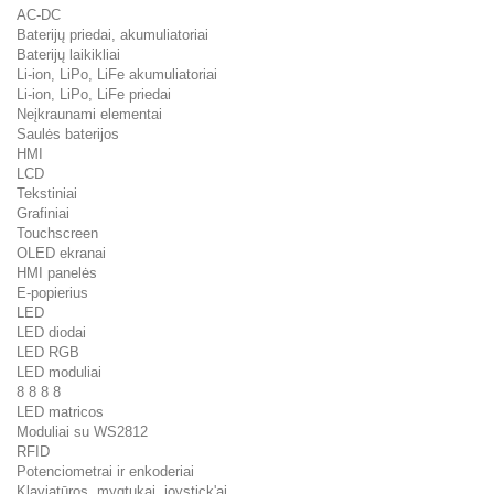
AC-DC
Baterijų priedai, akumuliatoriai
Baterijų laikikliai
Li-ion, LiPo, LiFe akumuliatoriai
Li-ion, LiPo, LiFe priedai
Neįkraunami elementai
Saulės baterijos
HMI
LCD
Tekstiniai
Grafiniai
Touchscreen
OLED ekranai
HMI panelės
E-popierius
LED
LED diodai
LED RGB
LED moduliai
8 8 8 8
LED matricos
Moduliai su WS2812
RFID
Potenciometrai ir enkoderiai
Klaviatūros, mygtukai, joystick'ai