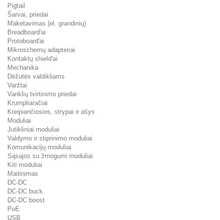
Pigtail
Šarvai, priedai
Maketavimas (el. grandinių)
Breadboard'ai
Protoboard'ai
Mikroschemų adapteriai
Kontaktų shield'ai
Mechanika
Dėžutės valdikliams
Varžtai
Variklių tvirtinimo priedai
Krumpliaračiai
Kreipiančiosios, strypai ir ašys
Moduliai
Jutikliniai moduliai
Valdymo ir stiprinimo moduliai
Komunikacijų moduliai
Sąsajos su žmogumi moduliai
Kiti moduliai
Maitinimas
DC-DC
DC-DC buck
DC-DC boost
PoE
USB