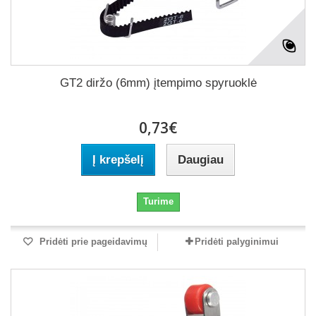
GT2 diržo (6mm) įtempimo spyruoklė
0,73€
Į krepšelį
Daugiau
Turime
Pridėti prie pageidavimų
Pridėti palyginimui