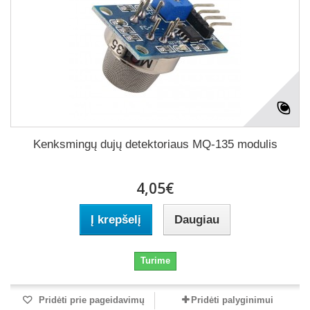
Kenksmingų dujų detektoriaus MQ-135 modulis
4,05€
Į krepšelį
Daugiau
Turime
Pridėti prie pageidavimų
Pridėti palyginimui