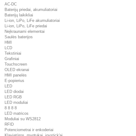
AC-DC
Baterijų priedai, akumuliatoriai
Baterijų laikikliai
Li-ion, LiPo, LiFe akumuliatoriai
Li-ion, LiPo, LiFe priedai
Neįkraunami elementai
Saulės baterijos
HMI
LCD
Tekstiniai
Grafiniai
Touchscreen
OLED ekranai
HMI panelės
E-popierius
LED
LED diodai
LED RGB
LED moduliai
8 8 8 8
LED matricos
Moduliai su WS2812
RFID
Potenciometrai ir enkoderiai
Klaviatūros, mygtukai, joystick'ai