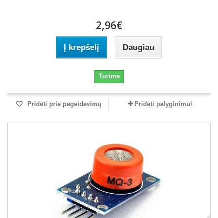
2,96€
Į krepšelį
Daugiau
Turime
Pridėti prie pageidavimų
Pridėti palyginimui