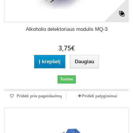
Alkoholio detektoriaus modulis MQ-3
3,75€
Į krepšelį
Daugiau
Turime
Pridėti prie pageidavimų
Pridėti palyginimui