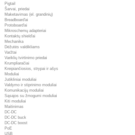
Pigtail
Šarvai, priedai
Maketavimas (el. grandinių)
Breadboard'ai
Protoboard'ai
Mikroschemų adapteriai
Kontaktų shield'ai
Mechanika
Dėžutės valdikliams
Varžtai
Variklių tvirtinimo priedai
Krumpliaračiai
Kreipiančiosios, strypai ir ašys
Moduliai
Jutikliniai moduliai
Valdymo ir stiprinimo moduliai
Komunikacijų moduliai
Sąsajos su žmogumi moduliai
Kiti moduliai
Maitinimas
DC-DC
DC-DC buck
DC-DC boost
PoE
USB