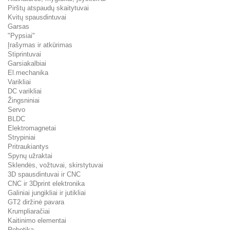
Pirštų atspaudų skaitytuvai
Kvitų spausdintuvai
Garsas
"Pypsiai"
Įrašymas ir atkūrimas
Stiprintuvai
Garsiakalbiai
El.mechanika
Varikliai
DC varikliai
Žingsniniai
Servo
BLDC
Elektromagnetai
Strypiniai
Pritraukiantys
Spynų užraktai
Sklendės, vožtuvai, skirstytuvai
3D spausdintuvai ir CNC
CNC ir 3Dprint elektronika
Galiniai jungikliai ir jutikliai
GT2 diržinė pavara
Krumpliaračiai
Kaitinimo elementai
Robotika