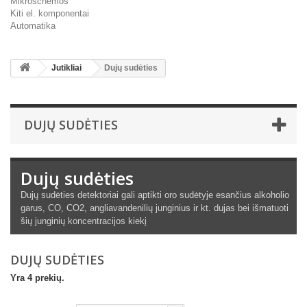
Mikroschemos
Kiti el. komponentai
Automatika
Jutikliai
Dujų sudėties
DUJŲ SUDĖTIES
Dujų sudėties
Dujų sudėties detektoriai gali aptikti oro sudėtyje esančius alkoholio
garus, CO, CO2, angliavandenilių junginius ir kt. dujas bei išmatuoti
šių junginių koncentracijos kiekį
DUJŲ SUDĖTIES
Yra 4 prekių.