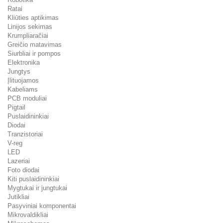
Ratai
Kliūties aptikimas
Linijos sekimas
Krumpliaračiai
Greičio matavimas
Siurbliai ir pompos
Elektronika
Jungtys
Įlituojamos
Kabeliams
PCB moduliai
Pigtail
Puslaidininkiai
Diodai
Tranzistoriai
V-reg
LED
Lazeriai
Foto diodai
Kiti puslaidininkiai
Mygtukai ir jungtukai
Jutikliai
Pasyviniai komponentai
Mikrovaldikliai