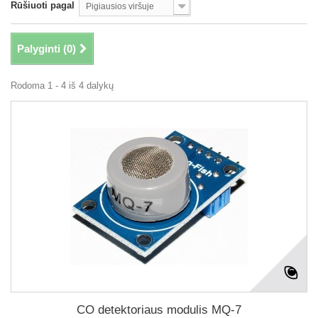
Rūšiuoti pagal
Pigiausios viršuje
Palyginti (
0
)
Rodoma 1 - 4 iš 4 dalykų
CO detektoriaus modulis MQ-7