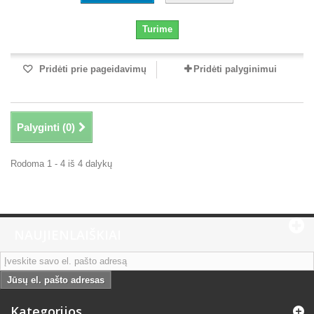
Turime
Pridėti prie pageidavimų
Pridėti palyginimui
Palyginti (
0
)
Rodoma 1 - 4 iš 4 dalykų
NAUJIENLAIŠKIAI
Jūsų el. pašto adresas
Kategorijos