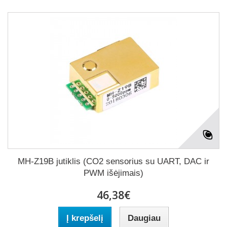
MH-Z19B jutiklis (CO2 sensorius su UART, DAC ir
PWM išėjimais)
46,38€
Į krepšelį
Daugiau