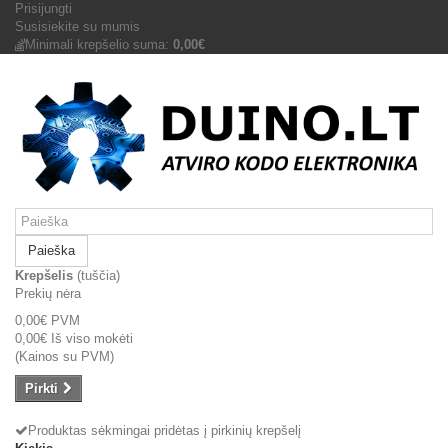
Prisijungti
Susisiekite su mumis
Minimali krepšelio suma:
0,00€
Paieška
Krepšelis
(tuščia)
Prekių nėra
0,00€
PVM
0,00€
Iš viso mokėti
(Kainos su PVM)
Pirkti
Produktas sėkmingai pridėtas į pirkinių krepšelį