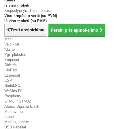
Kiekis
Iš viso mokėti
Krepšelyje yra 1 elementas.
Viso krepšelio vertė (su PVM)
Iš viso mokėti (su PVM)
Tęsti apsipirkimą
Pereiti prie apmokėjimo
Meniu
Valdikliai
*duino
Pgr. plokštės
Korpusai
Shieldai
LilyPad
Espressif
ESP
NodeMCU
WeMos D1
Raspberry
STM8 ir STM32
Altera, Digispark, kiti
Montavimui
Laidai
Modulių jungimui
USB kabeliai