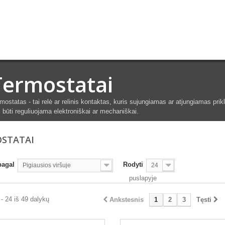
Termostatai
mostatas - tai relė ar relinis kontaktas, kuris sujungiamas ar atjungiamas pri
i būti reguliuojama elektroniškai ar mechaniškai.
STATAI
pagal
Rodyti
Pigiausios viršuje
24
puslapyje
- 24 iš 49 dalykų
Ankstesnis
1
2
3
Tęsti