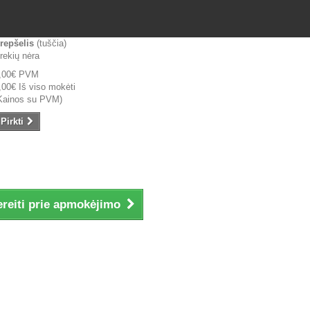
repšelis
(tuščia)
rekių nėra
,00€
PVM
,00€
Iš viso mokėti
Kainos su PVM)
Pirkti
ereiti prie apmokėjimo