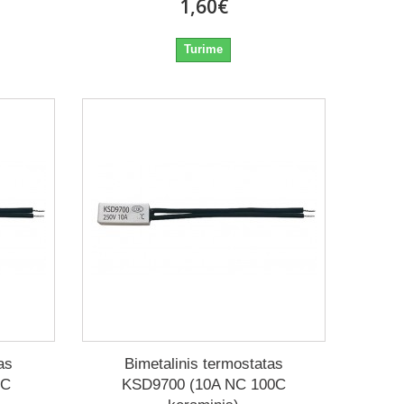
1,60€
Turime
as
Bimetalinis termostatas
0C
KSD9700 (10A NC 100C