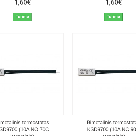
1,60€
1,60€
Turime
Turime
imetalinis termostatas
Bimetalinis termostat
SD9700 (10A NO 70C
KSD9700 (10A NC 9