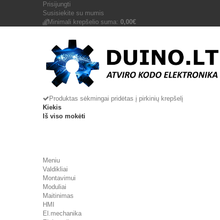
Prisijungti
Susisiekite su mumis
Minimali krepšelio suma:
0,00€
Produktas sėkmingai pridėtas į pirkinių krepšelį
Kiekis
Iš viso mokėti
Meniu
Valdikliai
Montavimui
Moduliai
Maitinimas
HMI
El.mechanika