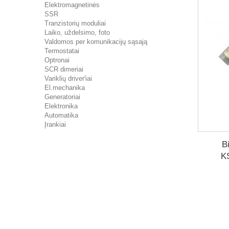
Elektromagnetinės
SSR
Tranzistorių moduliai
Laiko, uždelsimo, foto
Valdomos per komunikacijų sąsają
Termostatai
Optronai
SCR dimeriai
Variklių driver'iai
El.mechanika
Generatoriai
Elektronika
Automatika
Įrankiai
B
K