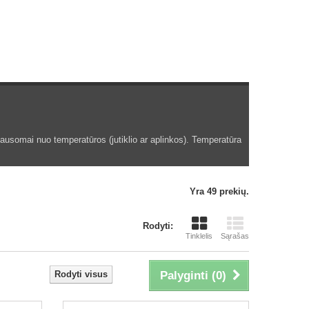
klausomai nuo temperatūros (jutiklio ar aplinkos). Temperatūra
Yra 49 prekių.
Rodyti:
Tinklelis
Sąrašas
Rodyti visus
Palyginti (
0
)