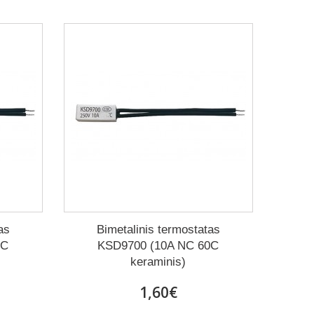
as
Bimetalinis termostatas
5C
KSD9700 (10A NC 60C
keraminis)
1,60€