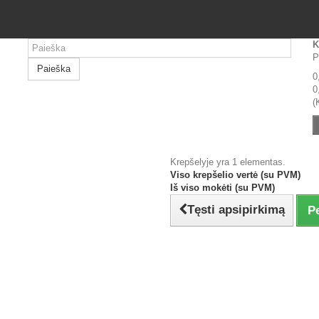
K
P
Paieška
0
0
(
Krepšelyje yra 1 elementas.
Viso krepšelio vertė (su PVM)
Iš viso mokėti (su PVM)
Tęsti apsipirkimą
P