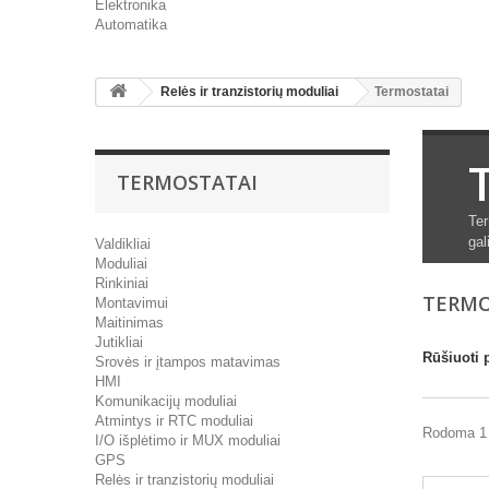
Elektronika
Automatika
Relės ir tranzistorių moduliai
Termostatai
TERMOSTATAI
Ter
gal
Valdikliai
Moduliai
Rinkiniai
TERMO
Montavimui
Maitinimas
Jutikliai
Rūšiuoti 
Srovės ir įtampos matavimas
HMI
Komunikacijų moduliai
Atmintys ir RTC moduliai
Rodoma 1 
I/O išplėtimo ir MUX moduliai
GPS
Relės ir tranzistorių moduliai