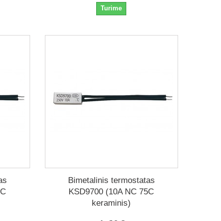
Turime
as
Bimetalinis termostatas
0C
KSD9700 (10A NC 75C
keraminis)