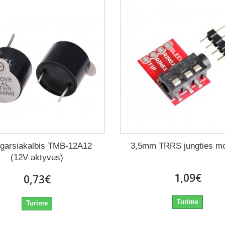
 garsiakalbis TMB-12A12
3,5mm TRRS jungties mo
(12V aktyvus)
1,09€
0,73€
Turime
Turime