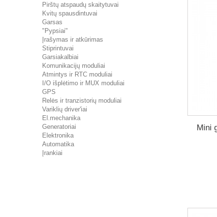
Pirštų atspaudų skaitytuvai
Kvitų spausdintuvai
Garsas
"Pypsiai"
Įrašymas ir atkūrimas
Stiprintuvai
Garsiakalbiai
Komunikacijų moduliai
Atmintys ir RTC moduliai
I/O išplėtimo ir MUX moduliai
GPS
Relės ir tranzistorių moduliai
Variklių driver'iai
El.mechanika
Mini 
Generatoriai
Elektronika
Automatika
Įrankiai