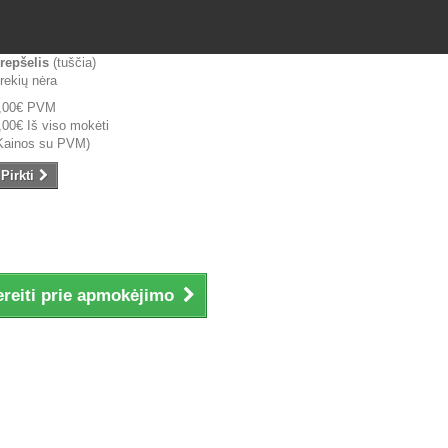
repšelis
(tuščia)
rekių nėra
,00€
PVM
,00€
Iš viso mokėti
Kainos su PVM)
Pirkti
ereiti prie apmokėjimo