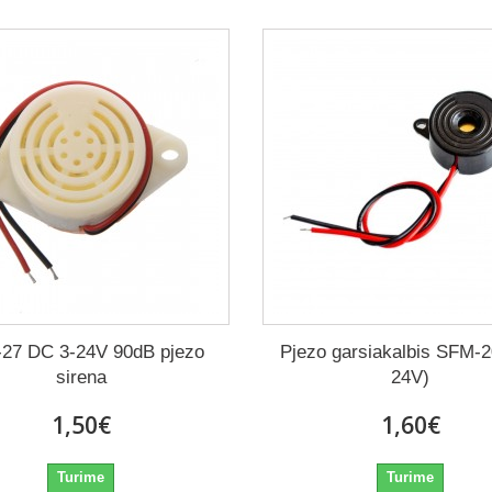
27 DC 3-24V 90dB pjezo
Pjezo garsiakalbis SFM-2
sirena
24V)
1,50€
1,60€
Turime
Turime