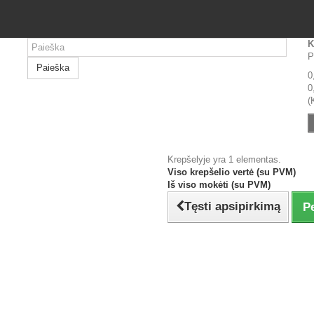
K
P
Paieška
0
0
(
Krepšelyje yra 1 elementas.
Viso krepšelio vertė (su PVM)
Iš viso mokėti (su PVM)
Tęsti apsipirkimą
P