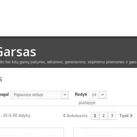
Garsas
io bei kitų garsų įrašymo, atkūrimo, generavimo, stiprinimo priemonės ir garsi
S
pagal
Rodyti
Pigiausios viršuje
24
puslapyje
- 24 iš 60 dalykų
Ankstesnis
1
2
3
Tęsti