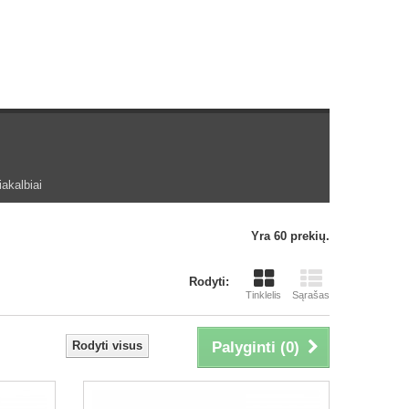
akalbiai
Yra 60 prekių.
Rodyti:
Tinklelis
Sąrašas
Rodyti visus
Palyginti (
0
)