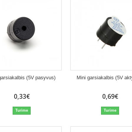
garsiakalbis (5V pasyvus)
Mini garsiakalbis (5V ak
0,33€
0,69€
Turime
Turime