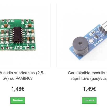
 audio stiprintuvas (2,5-
Garsiakalbio modulis
5V) su PAM8403
stiprintuvu (pasyvus
1,48€
1,49€
Turime
Turime