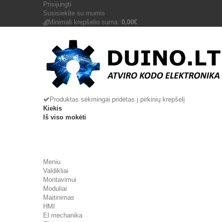
Prisijungti
Susisiekite su mumis
Minimali krepšelio suma:
0,00€
Produktas sėkmingai pridėtas į pirkinių krepšelį
Kiekis
Iš viso mokėti
Meniu
Valdikliai
Montavimui
Moduliai
Maitinimas
HMI
El.mechanika