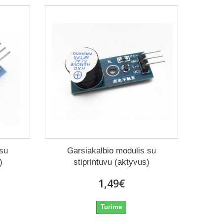
 su
Garsiakalbio modulis su
)
stiprintuvu (aktyvus)
1,49€
Turime