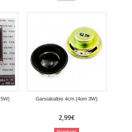
m 5W)
Garsiakalbis 4cm (4om 3W)
2,99€
Išparduota