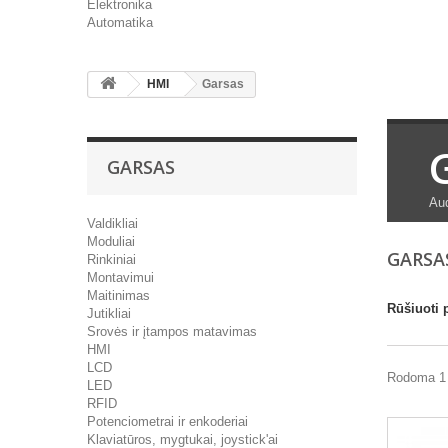
Elektronika
Automatika
HMI
Garsas
GARSAS
Aud
Valdikliai
Moduliai
GARSA
Rinkiniai
Montavimui
Maitinimas
Rūšiuoti 
Jutikliai
Srovės ir įtampos matavimas
HMI
LCD
Rodoma 1 
LED
RFID
Potenciometrai ir enkoderiai
Klaviatūros, mygtukai, joystick'ai