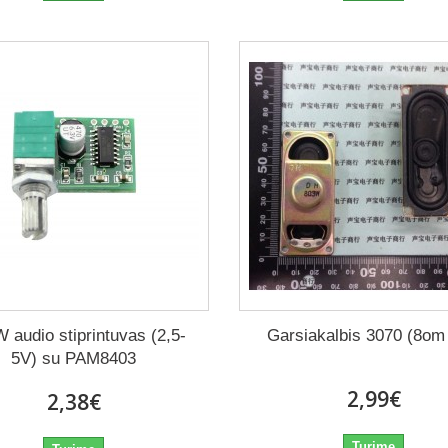
 audio stiprintuvas (2,5-
Garsiakalbis 3070 (8o
5V) su PAM8403
2,99€
2,38€
Turime