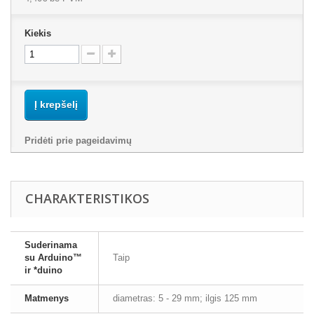
Kiekis
Į krepšelį
Pridėti prie pageidavimų
CHARAKTERISTIKOS
Suderinama
su Arduino™
Taip
ir *duino
Matmenys
diametras: 5 - 29 mm; ilgis 125 mm