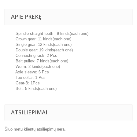
APIE PREKĘ
Spindle straight tooth : 9 kinds(each one)
Crown gear: 11 kinds(each one)
Single gear: 12 kinds(each one)
Double gear: 19 kinds(each one)
Connecting rack: 2 Pcs
Belt pulley: 7 kinds(each one)
Worm: 2 kinds(each one)
Axle sleeve: 6 Pcs
Tee collar: 1 Pcs
Gear-B: 1Pcs
Belt: 5 kinds(each one)
ATSILIEPIMAI
Šiuo metu klientų atsiliepimų nėra.