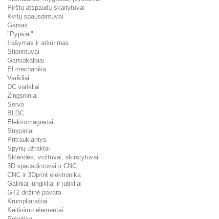
Pirštų atspaudų skaitytuvai
Kvitų spausdintuvai
Garsas
"Pypsiai"
Įrašymas ir atkūrimas
Stiprintuvai
Garsiakalbiai
El.mechanika
Varikliai
DC varikliai
Žingsniniai
Servo
BLDC
Elektromagnetai
Strypiniai
Pritraukiantys
Spynų užraktai
Sklendės, vožtuvai, skirstytuvai
3D spausdintuvai ir CNC
CNC ir 3Dprint elektronika
Galiniai jungikliai ir jutikliai
GT2 diržinė pavara
Krumpliaračiai
Kaitinimo elementai
Robotika