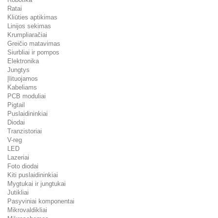
Ratai
Kliūties aptikimas
Linijos sekimas
Krumpliaračiai
Greičio matavimas
Siurbliai ir pompos
Elektronika
Jungtys
Įlituojamos
Kabeliams
PCB moduliai
Pigtail
Puslaidininkiai
Diodai
Tranzistoriai
V-reg
LED
Lazeriai
Foto diodai
Kiti puslaidininkiai
Mygtukai ir jungtukai
Jutikliai
Pasyviniai komponentai
Mikrovaldikliai