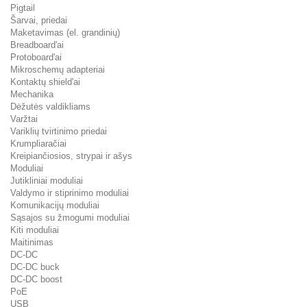
Pigtail
Šarvai, priedai
Maketavimas (el. grandinių)
Breadboard'ai
Protoboard'ai
Mikroschemų adapteriai
Kontaktų shield'ai
Mechanika
Dėžutės valdikliams
Varžtai
Variklių tvirtinimo priedai
Krumpliaračiai
Kreipiančiosios, strypai ir ašys
Moduliai
Jutikliniai moduliai
Valdymo ir stiprinimo moduliai
Komunikacijų moduliai
Sąsajos su žmogumi moduliai
Kiti moduliai
Maitinimas
DC-DC
DC-DC buck
DC-DC boost
PoE
USB