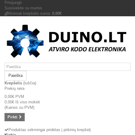
Prisijungti
Susisiekite su mumis
Minimali krepšelio suma:
0,00€
Paieška
Krepšelis
(tuščia)
Prekių nėra
0,00€
PVM
0,00€
Iš viso mokėti
(Kainos su PVM)
Pirkti
Produktas sėkmingai pridėtas į pirkinių krepšelį