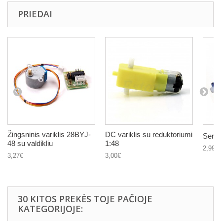
PRIEDAI
Žingsninis variklis 28BYJ-
DC variklis su reduktoriumi
Servo
48 su valdikliu
1:48
2,99€
3,27€
3,00€
30 KITOS PREKĖS TOJE PAČIOJE
KATEGORIJOJE: