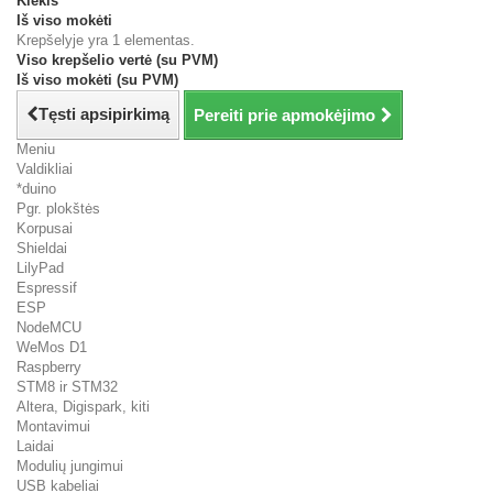
Kiekis
Iš viso mokėti
Krepšelyje yra 1 elementas.
Viso krepšelio vertė (su PVM)
Iš viso mokėti (su PVM)
Tęsti apsipirkimą
Pereiti prie apmokėjimo
Meniu
Valdikliai
*duino
Pgr. plokštės
Korpusai
Shieldai
LilyPad
Espressif
ESP
NodeMCU
WeMos D1
Raspberry
STM8 ir STM32
Altera, Digispark, kiti
Montavimui
Laidai
Modulių jungimui
USB kabeliai