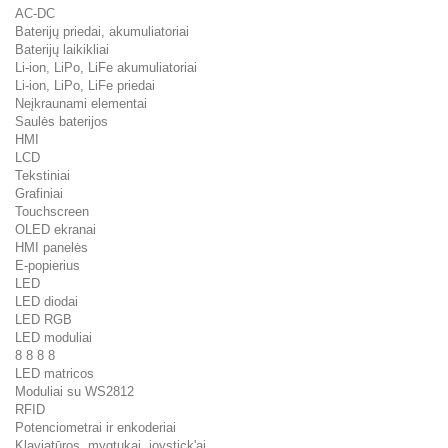
AC-DC
Baterijų priedai, akumuliatoriai
Baterijų laikikliai
Li-ion, LiPo, LiFe akumuliatoriai
Li-ion, LiPo, LiFe priedai
Neįkraunami elementai
Saulės baterijos
HMI
LCD
Tekstiniai
Grafiniai
Touchscreen
OLED ekranai
HMI panelės
E-popierius
LED
LED diodai
LED RGB
LED moduliai
8 8 8 8
LED matricos
Moduliai su WS2812
RFID
Potenciometrai ir enkoderiai
Klaviatūros, mygtukai, joystick'ai