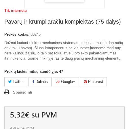
Tik internetu
Pavarų ir krumpliaračių komplektas (75 dalys)
Prekės kodas:
d0245
Dažnai kuriant elektro-mechanines sistemas prireikia smulkių dantračių
ar kitokių pavarų. Šiuos komponentus ne visuomet įmanoma rasti tarp
nereikalingų žaislų, o taip pat tokiu atveju projekto pakartojamumas
itin nukenčia. Šiame rinkinyje rasite daug įvairių mechaninių elementų.
Prekių kiekis mūsų sandėlyje:
47
Twitter
Dalintis
Google+
Pinterest
Spausdinti
5,32€
su PVM
4,40€
be PVM