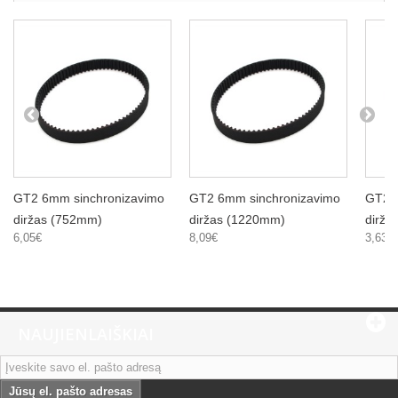
GT2 6mm sinchronizavimo
GT2 6mm sinchronizavimo
GT2 6
diržas (752mm)
diržas (1220mm)
dirža
6,05€
8,09€
3,63€
NAUJIENLAIŠKIAI
Jūsų el. pašto adresas