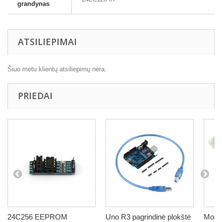
grandynas
ATSILIEPIMAI
Šiuo metu klientų atsiliepimų nėra.
PRIEDAI
24C256 EEPROM
Uno R3 pagrindinė plokštė
Modu