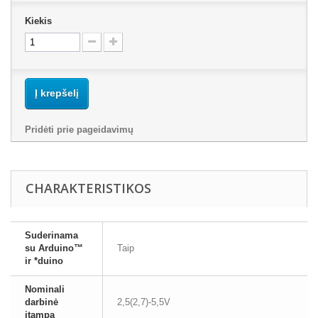
Kiekis
Į krepšelį
Pridėti prie pageidavimų
CHARAKTERISTIKOS
Suderinama
su Arduino™
Taip
ir *duino
Nominali
darbinė
2,5(2,7)-5,5V
įtampa