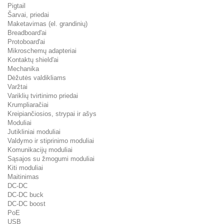
Pigtail
Šarvai, priedai
Maketavimas (el. grandinių)
Breadboard'ai
Protoboard'ai
Mikroschemų adapteriai
Kontaktų shield'ai
Mechanika
Dėžutės valdikliams
Varžtai
Variklių tvirtinimo priedai
Krumpliaračiai
Kreipiančiosios, strypai ir ašys
Moduliai
Jutikliniai moduliai
Valdymo ir stiprinimo moduliai
Komunikacijų moduliai
Sąsajos su žmogumi moduliai
Kiti moduliai
Maitinimas
DC-DC
DC-DC buck
DC-DC boost
PoE
USB