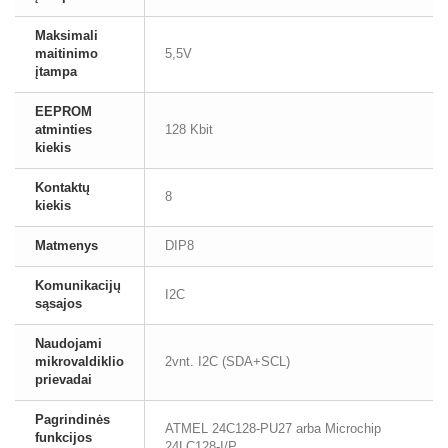
Maksimali
maitinimo
5,5V
įtampa
EEPROM
atminties
128 Kbit
kiekis
Kontaktų
8
kiekis
Matmenys
DIP8
Komunikacijų
I2C
sąsajos
Naudojami
mikrovaldiklio
2vnt. I2C (SDA+SCL)
prievadai
Pagrindinės
ATMEL 24C128-PU27 arba Microchip
funkcijos
24LC128-I/P