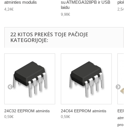
atminties modulis
su ATMEGA328PB ir USB
plokš
laidu
4,24€
2,54€
9,98€
22 KITOS PREKĖS TOJE PAČIOJE
KATEGORIJOJE:
24C32 EEPROM atmintis
24C64 EEPROM atmintis
EEPR
0,59€
0,59€
atmin
progr