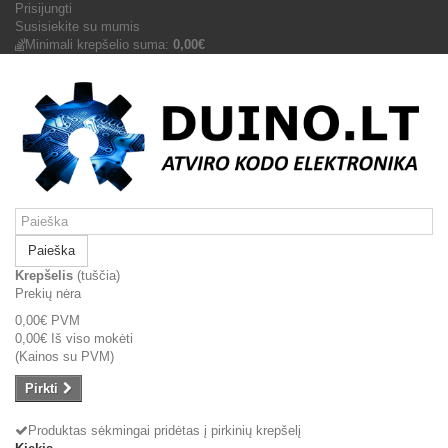
Prisijungti
Susisiekite su mumis
Minimali krepšelio suma:
0,00€
Paieška
Krepšelis
(tuščia)
Prekių nėra
0,00€
PVM
0,00€
Iš viso mokėti
(Kainos su PVM)
Pirkti
Produktas sėkmingai pridėtas į pirkinių krepšelį