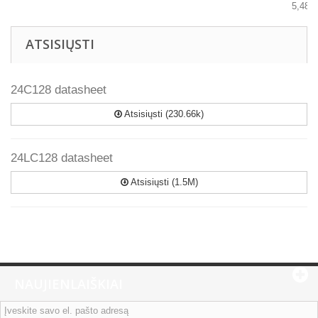
5,48€
ATSISIŲSTI
24C128 datasheet
Atsisiųsti (230.66k)
24LC128 datasheet
Atsisiųsti (1.5M)
NAUJIENLAIŠKIAI