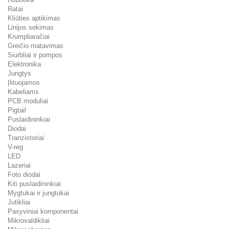
Ratai
Kliūties aptikimas
Linijos sekimas
Krumpliaračiai
Greičio matavimas
Siurbliai ir pompos
Elektronika
Jungtys
Įlituojamos
Kabeliams
PCB moduliai
Pigtail
Puslaidininkiai
Diodai
Tranzistoriai
V-reg
LED
Lazeriai
Foto diodai
Kiti puslaidininkiai
Mygtukai ir jungtukai
Jutikliai
Pasyviniai komponentai
Mikrovaldikliai