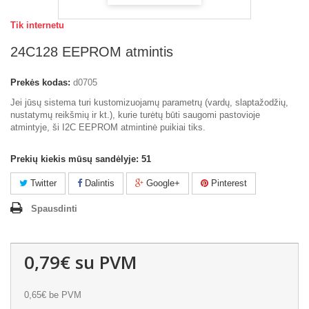
Tik internetu
24C128 EEPROM atmintis
Prekės kodas:
d0705
Jei jūsų sistema turi kustomizuojamų parametrų (vardų, slaptažodžių,
nustatymų reikšmių ir kt.), kurie turėtų būti saugomi pastovioje
atmintyje, ši I2C EEPROM atmintinė puikiai tiks.
Prekių kiekis mūsų sandėlyje:
51
Twitter
Dalintis
Google+
Pinterest
Spausdinti
0,79€
su PVM
0,65€
be PVM