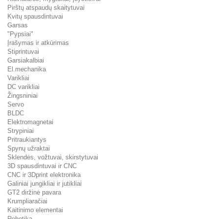
Pirštų atspaudų skaitytuvai
Kvitų spausdintuvai
Garsas
"Pypsiai"
Įrašymas ir atkūrimas
Stiprintuvai
Garsiakalbiai
El.mechanika
Varikliai
DC varikliai
Žingsniniai
Servo
BLDC
Elektromagnetai
Strypiniai
Pritraukiantys
Spynų užraktai
Sklendės, vožtuvai, skirstytuvai
3D spausdintuvai ir CNC
CNC ir 3Dprint elektronika
Galiniai jungikliai ir jutikliai
GT2 diržinė pavara
Krumpliaračiai
Kaitinimo elementai
Robotika