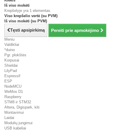
Kiekis
Iš viso mokėti
Krepšelyje yra 1 elementas.
Viso krepšelio vertė (su PVM)
Iš viso mokėti (su PVM)
Tęsti apsipirkimą
Pereiti prie apmokėjimo
Meniu
Valdikliai
*duino
Pgr. plokštės
Korpusai
Shieldai
LilyPad
Espressif
ESP
NodeMCU
WeMos D1
Raspberry
STM8 ir STM32
Altera, Digispark, kiti
Montavimui
Laidai
Modulių jungimui
USB kabeliai