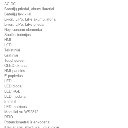
AC-DC
Baterijų priedai, akumuliatoriai
Baterijų laikikliai
Li-ion, LiPo, LiFe akumuliatoriai
Li-ion, LiPo, LiFe priedai
Neįkraunami elementai
Saulės baterijos
HMI
LCD
Tekstiniai
Grafiniai
Touchscreen
OLED ekranai
HMI panelės
E-popierius
LED
LED diodai
LED RGB
LED moduliai
8 8 8 8
LED matricos
Moduliai su WS2812
RFID
Potenciometrai ir enkoderiai
Klaviatūros, mygtukai, joystick'ai