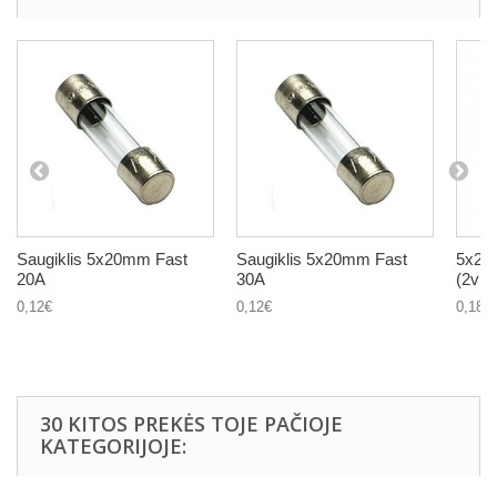
Saugiklis 5x20mm Fast
Saugiklis 5x20mm Fast
5x20m
20A
30A
(2vnt.
0,12€
0,12€
0,18€
30 KITOS PREKĖS TOJE PAČIOJE
KATEGORIJOJE: