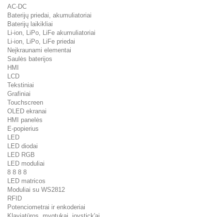
AC-DC
Baterijų priedai, akumuliatoriai
Baterijų laikikliai
Li-ion, LiPo, LiFe akumuliatoriai
Li-ion, LiPo, LiFe priedai
Neįkraunami elementai
Saulės baterijos
HMI
LCD
Tekstiniai
Grafiniai
Touchscreen
OLED ekranai
HMI panelės
E-popierius
LED
LED diodai
LED RGB
LED moduliai
8 8 8 8
LED matricos
Moduliai su WS2812
RFID
Potenciometrai ir enkoderiai
Klaviatūros, mygtukai, joystick'ai