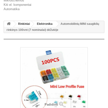
Mikroschemos
Kiti el. komponentai
Automatika
Rinkiniai
Elektronika
Automobilinių MINI saugiklių
rinkinys 100vnt (7 nominalai) dėžutėje
Padidinti