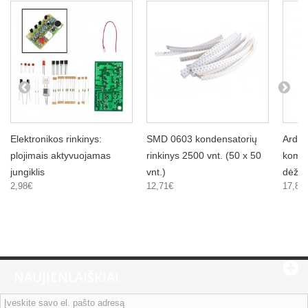
Elektronikos rinkinys:
SMD 0603 kondensatorių
Ardui
plojimais aktyvuojamas
rinkinys 2500 vnt. (50 x 50
kompo
jungiklis
vnt.)
dėžut
2,98€
12,71€
17,82
NAUJIENLAIŠKIAI