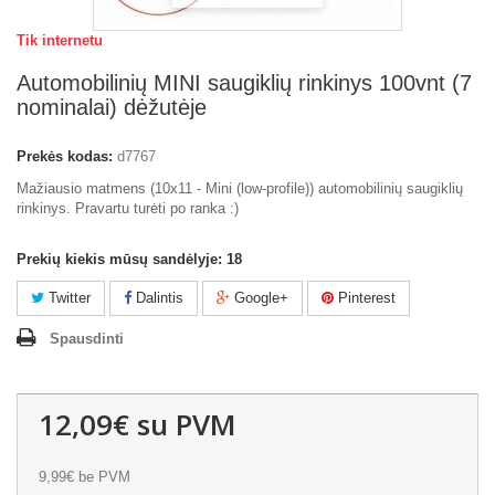
Tik internetu
Automobilinių MINI saugiklių rinkinys 100vnt (7
nominalai) dėžutėje
Prekės kodas:
d7767
Mažiausio matmens (10x11 - Mini (low-profile)) automobilinių saugiklių
rinkinys. Pravartu turėti po ranka :)
Prekių kiekis mūsų sandėlyje:
18
Twitter
Dalintis
Google+
Pinterest
Spausdinti
12,09€
su PVM
9,99€
be PVM