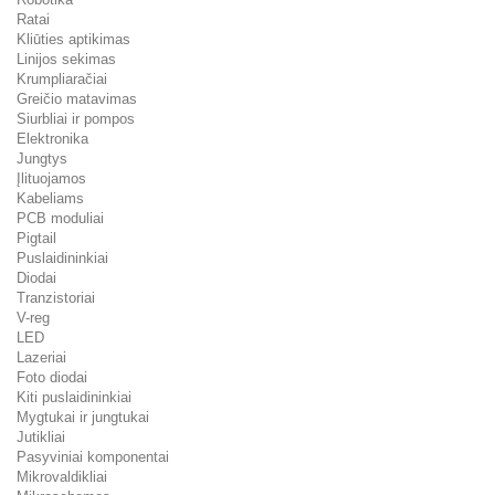
Ratai
Kliūties aptikimas
Linijos sekimas
Krumpliaračiai
Greičio matavimas
Siurbliai ir pompos
Elektronika
Jungtys
Įlituojamos
Kabeliams
PCB moduliai
Pigtail
Puslaidininkiai
Diodai
Tranzistoriai
V-reg
LED
Lazeriai
Foto diodai
Kiti puslaidininkiai
Mygtukai ir jungtukai
Jutikliai
Pasyviniai komponentai
Mikrovaldikliai