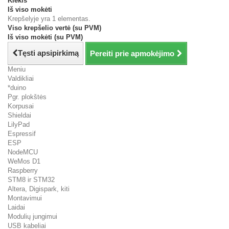
Kiekis
Iš viso mokėti
Krepšelyje yra 1 elementas.
Viso krepšelio vertė (su PVM)
Iš viso mokėti (su PVM)
Tęsti apsipirkimą
Pereiti prie apmokėjimo
Meniu
Valdikliai
*duino
Pgr. plokštės
Korpusai
Shieldai
LilyPad
Espressif
ESP
NodeMCU
WeMos D1
Raspberry
STM8 ir STM32
Altera, Digispark, kiti
Montavimui
Laidai
Modulių jungimui
USB kabeliai