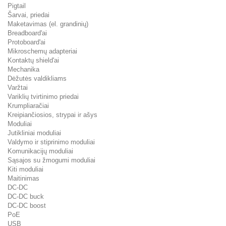
Pigtail
Šarvai, priedai
Maketavimas (el. grandinių)
Breadboard'ai
Protoboard'ai
Mikroschemų adapteriai
Kontaktų shield'ai
Mechanika
Dėžutės valdikliams
Varžtai
Variklių tvirtinimo priedai
Krumpliaračiai
Kreipiančiosios, strypai ir ašys
Moduliai
Jutikliniai moduliai
Valdymo ir stiprinimo moduliai
Komunikacijų moduliai
Sąsajos su žmogumi moduliai
Kiti moduliai
Maitinimas
DC-DC
DC-DC buck
DC-DC boost
PoE
USB