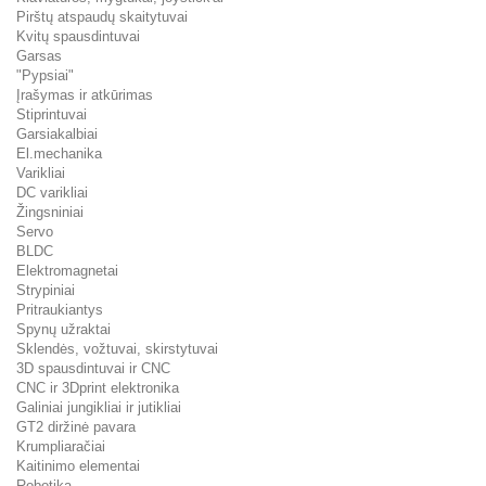
Pirštų atspaudų skaitytuvai
Kvitų spausdintuvai
Garsas
"Pypsiai"
Įrašymas ir atkūrimas
Stiprintuvai
Garsiakalbiai
El.mechanika
Varikliai
DC varikliai
Žingsniniai
Servo
BLDC
Elektromagnetai
Strypiniai
Pritraukiantys
Spynų užraktai
Sklendės, vožtuvai, skirstytuvai
3D spausdintuvai ir CNC
CNC ir 3Dprint elektronika
Galiniai jungikliai ir jutikliai
GT2 diržinė pavara
Krumpliaračiai
Kaitinimo elementai
Robotika