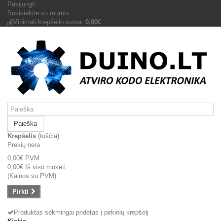
Prisijungti
Susisiekite su mumis
Minimali krepšelio suma:
0,00€
Paieška
Krepšelis
(tuščia)
Prekių nėra
0,00€
PVM
0,00€
Iš viso mokėti
(Kainos su PVM)
Pirkti
Produktas sėkmingai pridėtas į pirkinių krepšelį