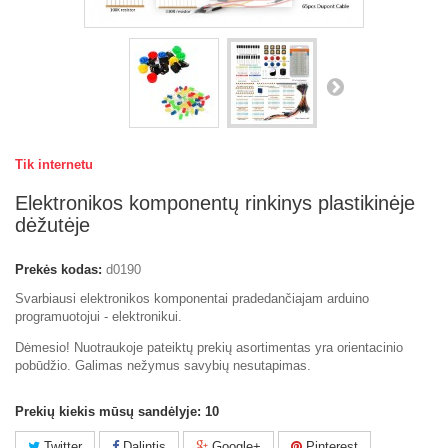
Tik internetu
Elektronikos komponentų rinkinys plastikinėje
dėžutėje
Prekės kodas:
d0190
Svarbiausi elektronikos komponentai pradedančiajam arduino
programuotojui - elektronikui.
Dėmesio! Nuotraukoje pateiktų prekių asortimentas yra orientacinio
pobūdžio. Galimas nežymus savybių nesutapimas.
Prekių kiekis mūsų sandėlyje:
10
Twitter
Dalintis
Google+
Pinterest