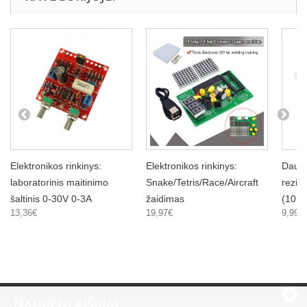
Elektronikos rinkinys:
Elektronikos rinkinys:
Daugi
laboratorinis maitinimo
Snake/Tetris/Race/Aircraft
rezis
šaltinis 0-30V 0-3A
žaidimas
(10 n
13,36€
19,97€
9,99€
NAUJIENLAIŠKIAI