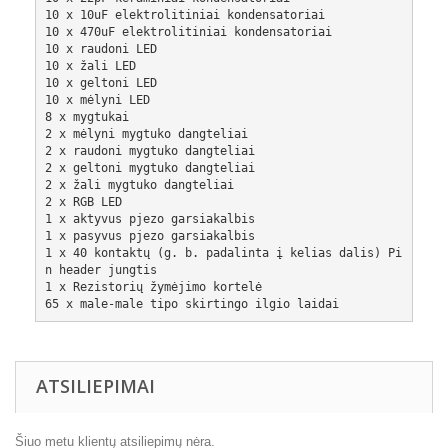
10 x 10uF elektrolitiniai kondensatoriai 
10 x 470uF elektrolitiniai kondensatoriai
10 x raudoni LED 
10 x žali LED 
10 x geltoni LED
10 x mėlyni LED 
8 x mygtukai
2 x mėlyni mygtuko dangteliai 
2 x raudoni mygtuko dangteliai
2 x geltoni mygtuko dangteliai 
2 x žali mygtuko dangteliai  
2 x RGB LED
1 x aktyvus pjezo garsiakalbis
1 x pasyvus pjezo garsiakalbis
1 x 40 kontaktų (g. b. padalinta į kelias dalis) Pi
n header jungtis
1 x Rezistorių žymėjimo kortelė
65 x male-male tipo skirtingo ilgio laidai
ATSILIEPIMAI
Šiuo metu klientų atsiliepimų nėra.