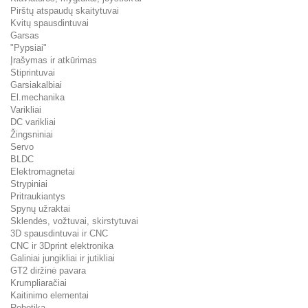
Pirštų atspaudų skaitytuvai
Kvitų spausdintuvai
Garsas
"Pypsiai"
Įrašymas ir atkūrimas
Stiprintuvai
Garsiakalbiai
El.mechanika
Varikliai
DC varikliai
Žingsniniai
Servo
BLDC
Elektromagnetai
Strypiniai
Pritraukiantys
Spynų užraktai
Sklendės, vožtuvai, skirstytuvai
3D spausdintuvai ir CNC
CNC ir 3Dprint elektronika
Galiniai jungikliai ir jutikliai
GT2 diržinė pavara
Krumpliaračiai
Kaitinimo elementai
Robotika