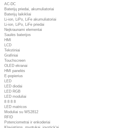
AC-DC
Baterijų priedai, akumuliatoriai
Baterijų laikikliai
Li-ion, LiPo, LiFe akumuliatoriai
Li-ion, LiPo, LiFe priedai
Neįkraunami elementai
Saulės baterijos
HMI
LCD
Tekstiniai
Grafiniai
Touchscreen
OLED ekranai
HMI panelės
E-popierius
LED
LED diodai
LED RGB
LED moduliai
8 8 8 8
LED matricos
Moduliai su WS2812
RFID
Potenciometrai ir enkoderiai
Klaviatūros, mygtukai, joystick'ai