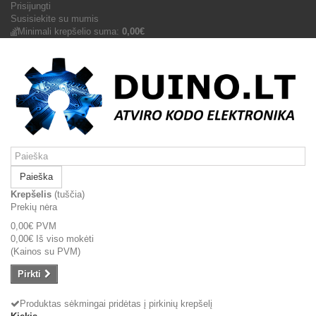
Prisijungti
Susisiekite su mumis
Minimali krepšelio suma:
0,00€
Paieška
Krepšelis
(tuščia)
Prekių nėra
0,00€
PVM
0,00€
Iš viso mokėti
(Kainos su PVM)
Pirkti
Produktas sėkmingai pridėtas į pirkinių krepšelį