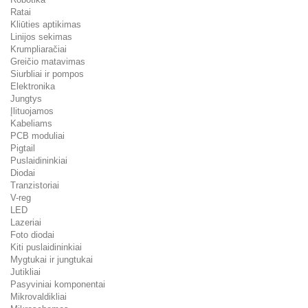
Ratai
Kliūties aptikimas
Linijos sekimas
Krumpliaračiai
Greičio matavimas
Siurbliai ir pompos
Elektronika
Jungtys
Įlituojamos
Kabeliams
PCB moduliai
Pigtail
Puslaidininkiai
Diodai
Tranzistoriai
V-reg
LED
Lazeriai
Foto diodai
Kiti puslaidininkiai
Mygtukai ir jungtukai
Jutikliai
Pasyviniai komponentai
Mikrovaldikliai