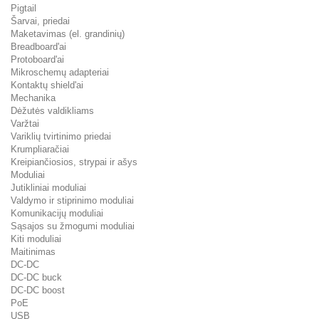
Pigtail
Šarvai, priedai
Maketavimas (el. grandinių)
Breadboard'ai
Protoboard'ai
Mikroschemų adapteriai
Kontaktų shield'ai
Mechanika
Dėžutės valdikliams
Varžtai
Variklių tvirtinimo priedai
Krumpliaračiai
Kreipiančiosios, strypai ir ašys
Moduliai
Jutikliniai moduliai
Valdymo ir stiprinimo moduliai
Komunikacijų moduliai
Sąsajos su žmogumi moduliai
Kiti moduliai
Maitinimas
DC-DC
DC-DC buck
DC-DC boost
PoE
USB