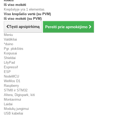
Kiekis
Iš viso mokėti
Krepšelyje yra 1 elementas.
Viso krepšelio vertė (su PVM)
Iš viso mokėti (su PVM)
Tęsti apsipirkimą
Pereiti prie apmokėjimo
Meniu
Valdikliai
*duino
Pgr. plokštės
Korpusai
Shieldai
LilyPad
Espressif
ESP
NodeMCU
WeMos D1
Raspberry
STM8 ir STM32
Altera, Digispark, kiti
Montavimui
Laidai
Modulių jungimui
USB kabeliai