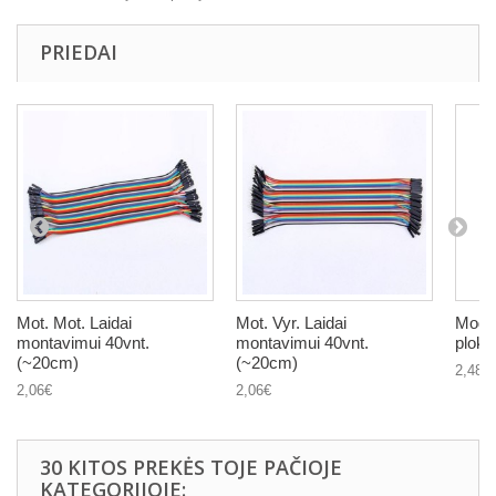
PRIEDAI
Mot. Mot. Laidai
Mot. Vyr. Laidai
Modu
montavimui 40vnt.
montavimui 40vnt.
plokš
(~20cm)
(~20cm)
2,48€
2,06€
2,06€
30 KITOS PREKĖS TOJE PAČIOJE
KATEGORIJOJE: