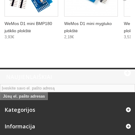
WeMos D1 mini BMP180
WeMos D1 mini mygtuko
WeMos
jutiklio plokštė
plokštė
plokš
3,93€
2,18€
3,51€
NAUJIENLAIŠKIAI
Jūsų el. pašto adresas
Kategorijos
Informacija