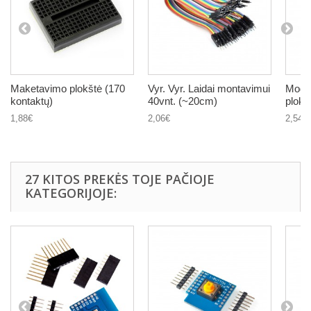
Maketavimo plokštė (170
Vyr. Vyr. Laidai montavimui
Modu
kontaktų)
40vnt. (~20cm)
plokš
1,88€
2,06€
2,54€
27 KITOS PREKĖS TOJE PAČIOJE
KATEGORIJOJE: