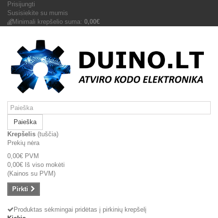
Prisijungti
Susisiekite su mumis
Minimali krepšelio suma:
0,00€
Paieška
Krepšelis
(tuščia)
Prekių nėra
0,00€
PVM
0,00€
Iš viso mokėti
(Kainos su PVM)
Pirkti
Produktas sėkmingai pridėtas į pirkinių krepšelį