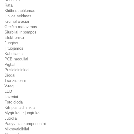
Ratai
Kliūties aptikimas
Linijos sekimas
Krumpliaračiai
Greičio matavimas
Siurbliai ir pompos
Elektronika
Jungtys
Įlituojamos
Kabeliams
PCB moduliai
Pigtail
Puslaidininkiai
Diodai
Tranzistoriai
V-reg
LED
Lazeriai
Foto diodai
Kiti puslaidininkiai
Mygtukai ir jungtukai
Jutikliai
Pasyviniai komponentai
Mikrovaldikliai