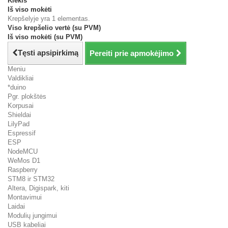
Kiekis
Iš viso mokėti
Krepšelyje yra 1 elementas.
Viso krepšelio vertė (su PVM)
Iš viso mokėti (su PVM)
Tęsti apsipirkimą
Pereiti prie apmokėjimo
Meniu
Valdikliai
*duino
Pgr. plokštės
Korpusai
Shieldai
LilyPad
Espressif
ESP
NodeMCU
WeMos D1
Raspberry
STM8 ir STM32
Altera, Digispark, kiti
Montavimui
Laidai
Modulių jungimui
USB kabeliai