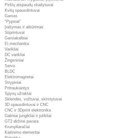
Pirštų atspaudų skaitytuvai
Kvitų spausdintuvai
Garsas
"Pypsiai"
Įrašymas ir atkūrimas
Stiprintuvai
Garsiakalbiai
El.mechanika
Varikliai
DC varikliai
Žingsniniai
Servo
BLDC
Elektromagnetai
Strypiniai
Pritraukiantys
Spynų užraktai
Sklendės, vožtuvai, skirstytuvai
3D spausdintuvai ir CNC
CNC ir 3Dprint elektronika
Galiniai jungikliai ir jutikliai
GT2 diržinė pavara
Krumpliaračiai
Kaitinimo elementai
Robotika