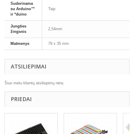
Suderinama
su Arduino™
Taip
ir *duino
Jungties
2,54mm
žingsnis
Matmenys
79 x 35 mm
ATSILIEPIMAI
Šiuo metu klientų atsiliepimų nėra.
PRIEDAI