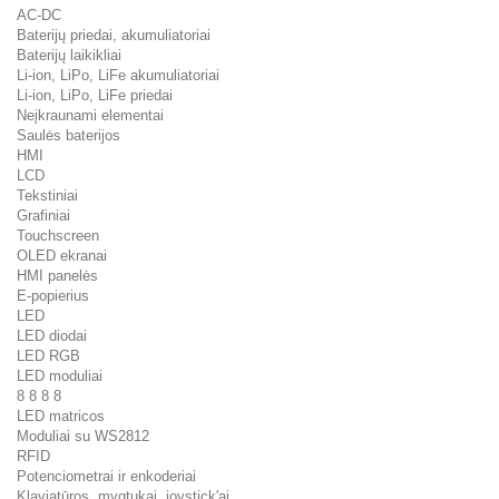
AC-DC
Baterijų priedai, akumuliatoriai
Baterijų laikikliai
Li-ion, LiPo, LiFe akumuliatoriai
Li-ion, LiPo, LiFe priedai
Neįkraunami elementai
Saulės baterijos
HMI
LCD
Tekstiniai
Grafiniai
Touchscreen
OLED ekranai
HMI panelės
E-popierius
LED
LED diodai
LED RGB
LED moduliai
8 8 8 8
LED matricos
Moduliai su WS2812
RFID
Potenciometrai ir enkoderiai
Klaviatūros, mygtukai, joystick'ai