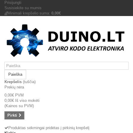
Prisijungti
Susisiekite su mumis
Minimali krepšelio suma:
0,00€
Paieška
Krepšelis
(tuščia)
Prekių nėra
0,00€
PVM
0,00€
Iš viso mokėti
(Kainos su PVM)
Pirkti
Produktas sėkmingai pridėtas į pirkinių krepšelį