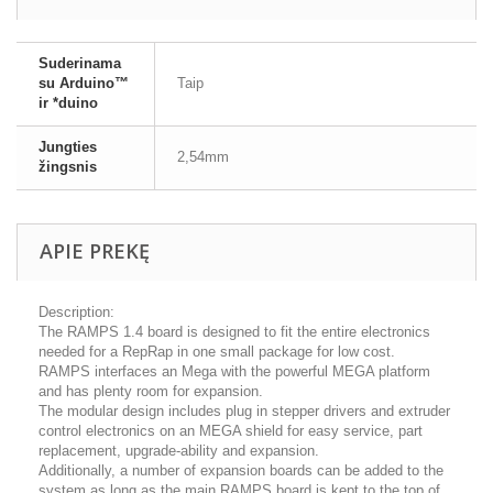
Suderinama
su Arduino™
Taip
ir *duino
Jungties
2,54mm
žingsnis
APIE PREKĘ
Description:
The RAMPS 1.4 board is designed to fit the entire electronics
needed for a RepRap in one small package for low cost.
RAMPS interfaces an Mega with the powerful MEGA platform
and has plenty room for expansion.
The modular design includes plug in stepper drivers and extruder
control electronics on an MEGA shield for easy service, part
replacement, upgrade-ability and expansion.
Additionally, a number of expansion boards can be added to the
system as long as the main RAMPS board is kept to the top of