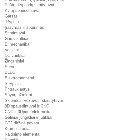
Pirštų atspaudų skaitytuvai
Kvitų spausdintuvai
Garsas
"Pypsiai"
Įrašymas ir atkūrimas
Stiprintuvai
Garsiakalbiai
El.mechanika
Varikliai
DC varikliai
Žingsniniai
Servo
BLDC
Elektromagnetai
Strypiniai
Pritraukiantys
Spynų užraktai
Sklendės, vožtuvai, skirstytuvai
3D spausdintuvai ir CNC
CNC ir 3Dprint elektronika
Galiniai jungikliai ir jutikliai
GT2 diržinė pavara
Krumpliaračiai
Kaitinimo elementai
Robotika