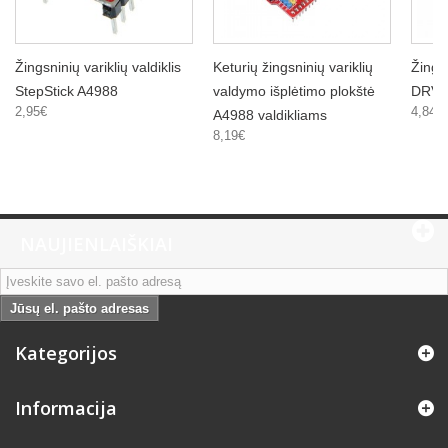
Žingsninių variklių valdiklis
Keturių žingsninių variklių
Žingsn
StepStick A4988
valdymo išplėtimo plokštė
DRV8
2,95€
4,84€
A4988 valdikliams
8,19€
NAUJIENLAIŠKIAI
Jūsų el. pašto adresas
Kategorijos
Informacija