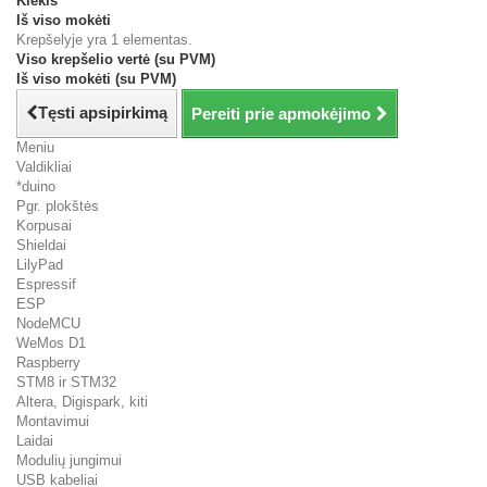
Kiekis
Iš viso mokėti
Krepšelyje yra 1 elementas.
Viso krepšelio vertė (su PVM)
Iš viso mokėti (su PVM)
Tęsti apsipirkimą
Pereiti prie apmokėjimo
Meniu
Valdikliai
*duino
Pgr. plokštės
Korpusai
Shieldai
LilyPad
Espressif
ESP
NodeMCU
WeMos D1
Raspberry
STM8 ir STM32
Altera, Digispark, kiti
Montavimui
Laidai
Modulių jungimui
USB kabeliai