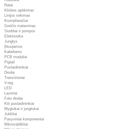
Ratai
Kliūties aptikimas
Linijos sekimas
Krumpliaračiai
Greičio matavimas
Siurbliai ir pompos
Elektronika
Jungtys
Įlituojamos
Kabeliams
PCB moduliai
Pigtail
Puslaidininkiai
Diodai
Tranzistoriai
V-reg
LED
Lazeriai
Foto diodai
Kiti puslaidininkiai
Mygtukai ir jungtukai
Jutikliai
Pasyviniai komponentai
Mikrovaldikliai