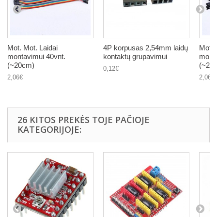
Mot. Mot. Laidai
4P korpusas 2,54mm laidų
Mot. 
montavimui 40vnt.
kontaktų grupavimui
monta
(~20cm)
(~20
0,12€
2,06€
2,06€
26 KITOS PREKĖS TOJE PAČIOJE
KATEGORIJOJE: