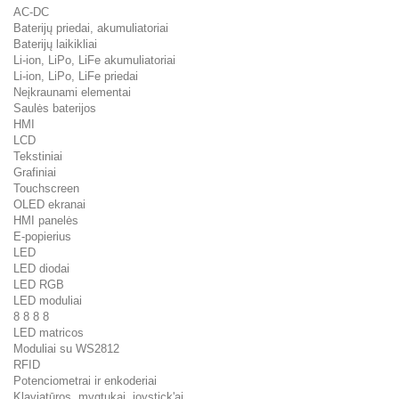
AC-DC
Baterijų priedai, akumuliatoriai
Baterijų laikikliai
Li-ion, LiPo, LiFe akumuliatoriai
Li-ion, LiPo, LiFe priedai
Neįkraunami elementai
Saulės baterijos
HMI
LCD
Tekstiniai
Grafiniai
Touchscreen
OLED ekranai
HMI panelės
E-popierius
LED
LED diodai
LED RGB
LED moduliai
8 8 8 8
LED matricos
Moduliai su WS2812
RFID
Potenciometrai ir enkoderiai
Klaviatūros, mygtukai, joystick'ai