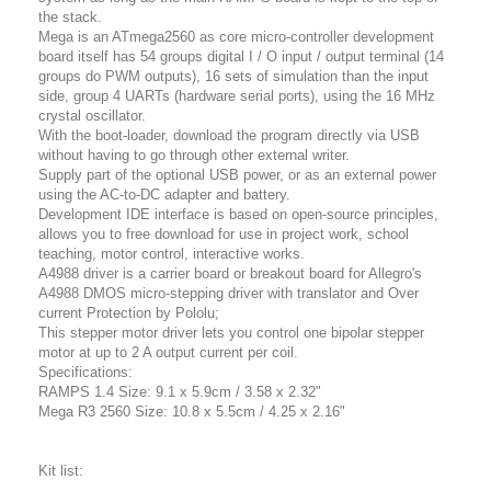
the stack.
Mega is an ATmega2560 as core micro-controller development
board itself has 54 groups digital I / O input / output terminal (14
groups do PWM outputs), 16 sets of simulation than the input
side, group 4 UARTs (hardware serial ports), using the 16 MHz
crystal oscillator.
With the boot-loader, download the program directly via USB
without having to go through other external writer.
Supply part of the optional USB power, or as an external power
using the AC-to-DC adapter and battery.
Development IDE interface is based on open-source principles,
allows you to free download for use in project work, school
teaching, motor control, interactive works.
A4988 driver is a carrier board or breakout board for Allegro's
A4988 DMOS micro-stepping driver with translator and Over
current Protection by Pololu;
This stepper motor driver lets you control one bipolar stepper
motor at up to 2 A output current per coil.
Specifications:
RAMPS 1.4 Size: 9.1 x 5.9cm / 3.58 x 2.32"
Mega R3 2560 Size: 10.8 x 5.5cm / 4.25 x 2.16"
Kit list: