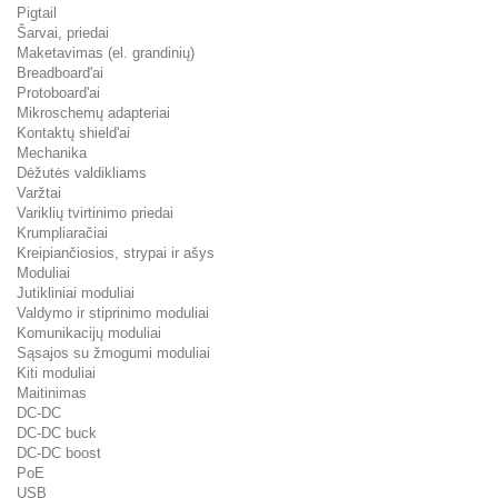
Pigtail
Šarvai, priedai
Maketavimas (el. grandinių)
Breadboard'ai
Protoboard'ai
Mikroschemų adapteriai
Kontaktų shield'ai
Mechanika
Dėžutės valdikliams
Varžtai
Variklių tvirtinimo priedai
Krumpliaračiai
Kreipiančiosios, strypai ir ašys
Moduliai
Jutikliniai moduliai
Valdymo ir stiprinimo moduliai
Komunikacijų moduliai
Sąsajos su žmogumi moduliai
Kiti moduliai
Maitinimas
DC-DC
DC-DC buck
DC-DC boost
PoE
USB